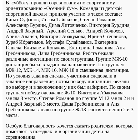
В субботу прошли соревнования по спортивному
ориентированию «Осенний бум». Команда из детской
спортивной школы приняла участие в таком составе:
Ринат Суфанов, Ислам Тайфиков, Степан Романов,
Александр Бурдин, Дима Литовченко, Виктория Бурдина,
Андрей Заярный, Арсений Сенько, Андрей Колюхов,
Арина Аванян, Виктория Абакумова, Ирина Степанова,
Зураб Ибрагимов, Мустафа Сулайманов, Екатерина
Гашева, Елизавета Конакова, Екатерина Романова, Аня
Гребенникова, Даша Гребенникова. Ребята бежали
различные дистанции по своим группам. Группе МЖ-10
дистанция была в заданном направлении. По группам
МЖ-12, МЖ-14, МЖ-16, МЖ-18 и смешанная дистанция.
По условия задания сначала участники следовали в
заданное направление, потом по ходу дистанции бежали
по выбору и в заключении у них был лабиринт. По своим
группам победу одержали: Ж-10 Виктория Абакумова
заняла 3 место, Степан Романов по группе М-12 занял 2 и и
Андрей Заярный 3 место. Даша Гребенникова и Аня
Гребенникова заняли по группе Ж-18 соответственно 2 и 3
места.
Особую благодарность хочется сказать родителям, которые
помогают в поездках и в организации детей на
соревнования.