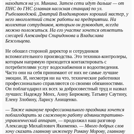
находится на ул. Минина. Затем сети идут дальше — от
ПНС до ГНС (главная насосная станция) по ул.
Рыбозаводской. Дмитрий Владимирович хороший мастер, у
него многолетний стаж работы на предприятии. На
коллектив сотрудников, которым он руководит, всегда
можно положиться. На его участке хочется отметить
слесарей Александра Спиридонова и Владислава
Безсольцева.
Не обошел стороной директор и сотрудников
вспомогательного производства. Это техники-контролеры,
которым напрямую приходится контактировать с
потребителями услуг водоснабжения и водоотведения.
Часто они на себя принимают от них не самые лучшие
эмоции. И, несмотря ни на что, технические работники
профессионально справляются со своими обязанностями.
Он поблагодарил их всех за добросовестный труд и назвал
лучших: Надежду Менх, Анну Бирюкову, Татьяну Саутину,
Елену Злобину, Ларису Анищенко.
— Также накануне профессионального праздника хочется
поблагодарить за слаженную работу административно-
управленческий аппарат, —
продолжил наш разговор
Александр Михайлович Якименко
. — Много добрых слов
хочу сказать главному инженеру Роману Морову, главному