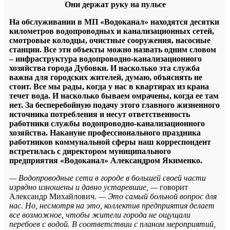
Они держат руку на пульсе
На обслуживании в МП «Водоканал» находятся десятки
километров водопроводных и канализационных сетей,
смотровые колодцы, очистные сооружения, насосные
станции. Все эти объекты можно назвать одним словом
– инфраструктура водопроводно-канализационного
хозяйства города Дубовки. И насколько эта служба
важна для городских жителей, думаю, объяснять не
стоит. Все мы рады, когда у нас в квартирах из крана
течет вода. И насколько бываем омрачены, когда ее там
нет. За бесперебойную подачу этого главного жизненного
источника потребления и несут ответственность
работники службы водопроводно-канализационного
хозяйства. Накануне профессионального праздника
работников коммунальной сферы наш корреспондент
встретилась с директором муниципального
предприятия «Водоканал» Александром Якименко.
— Водопроводные сети в городе в большей своей части
изрядно изношены и давно устаревшие, —
говорит
Александр Михайлович
. — Это самый больной вопрос для
нас. Но, несмотря на это, коллектив предприятия делает
все возможное, чтобы жители города не ощущали
перебоев с водой. В соответствии с планом мероприятий,