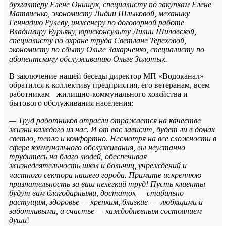
бухгалтеру Елене Онищук, специалисту по закупкам Елене
Матвиенко, экономисту Лидии Шлыковой, механику
Геннадию Рулеву, инженеру по договорной работе
Владимиру Бурьяну, юрисконсульту Лилии Шиловской,
специалисту по охране труда Светлане Тереховой,
экономисту по сбыту Ольге Захарченко, специалисту по
абонентскому обслуживанию Ольге Золотых.
В заключение нашей беседы директор МП «Водоканал»
обратился к коллективу предприятия, его ветеранам, всем
работникам жилищно-коммунального хозяйства и
бытового обслуживания населения:
— Труд работников отрасли отражается на качестве
жизни каждого из нас. И от вас зависит, будет ли в домах
светло, тепло и комфортно. Несмотря на все сложности в
сфере коммунального обслуживания, вы неустанно
трудитесь на благо людей, обеспечивая
жизнедеятельность школ и больниц, учреждений и
частного сектора нашего города. Примите искреннюю
признательность за ваш нелегкий труд! Пусть клиенты
будут вам благодарными, достаток — стабильно
растущим, здоровье — крепким, близкие — любящими и
заботливыми, а счастье — каждодневным состоянием
души
!