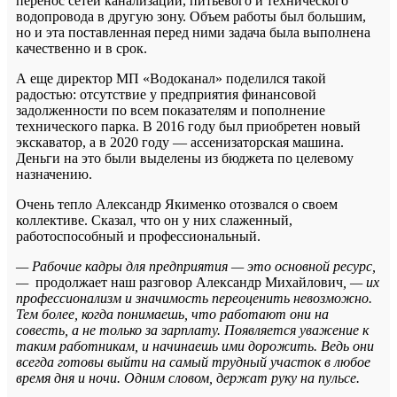
перенос сетей канализации, питьевого и технического
водопровода в другую зону. Объем работы был большим,
но и эта поставленная перед ними задача была выполнена
качественно и в срок.
А еще директор МП «Водоканал» поделился такой
радостью: отсутствие у предприятия финансовой
задолженности по всем показателям и пополнение
технического парка. В 2016 году был приобретен новый
экскаватор, а в 2020 году — ассенизаторская машина.
Деньги на это были выделены из бюджета по целевому
назначению.
Очень тепло Александр Якименко отозвался о своем
коллективе. Сказал, что он у них слаженный,
работоспособный и профессиональный.
— Рабочие кадры для предприятия — это основной ресурс,
—
продолжает наш разговор Александр Михайлович
, — их
профессионализм и значимость переоценить невозможно.
Тем более, когда понимаешь, что работают они на
совесть, а не только за зарплату. Появляется уважение к
таким работникам, и начинаешь ими дорожить. Ведь они
всегда готовы выйти на самый трудный участок в любое
время дня и ночи. Одним словом, держат руку на пульсе.