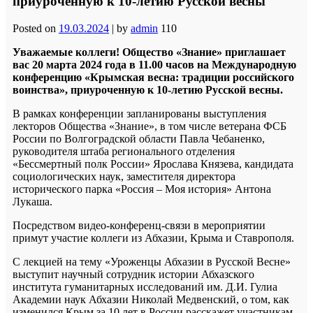
приуроченную к 10-летию Русской весны
Posted on
19.03.2024
|
by
admin
110
Уважаемые коллеги! Общество «Знание» приглашает
вас 20 марта 2024 года в 11.00 часов на Международную
конференцию «Крымская весна: традиции российского
воинства», приуроченную к 10-летию Русской весны.
В рамках конференции запланированы выступления
лекторов Общества «Знание», в том числе ветерана ФСБ
России по Волгоградской области Павла Чебаненко,
руководителя штаба регионального отделения
«Бессмертный полк России» Ярослава Князева, кандидата
социологических наук, заместителя директора
исторического парка «Россия – Моя история» Антона
Лукаша.
Посредством видео-конференц-связи в мероприятии
примут участие коллеги из Абхазии, Крыма и Ставрополя.
С лекцией на тему «Уроженцы Абхазии в Русской Весне»
выступит научный сотрудник истории Абхазского
института гуманитарных исследований им. Д.И. Гулиа
Академии наук Абхазии Николай Медвенский, о том, как
изменился Крым за 10 лет в России расскажет участникам