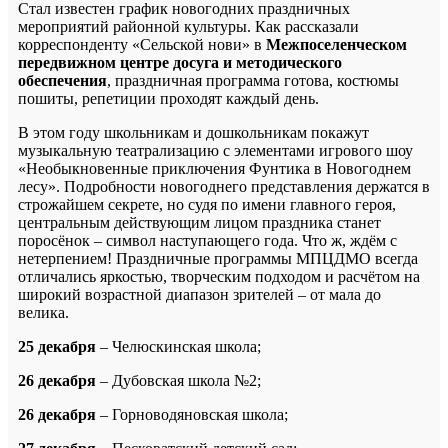
Стал известен график новогодних праздничных
мероприятий районной культуры.
Как рассказали
корреспонденту «Сельской нови» в
Межпоселенческом
передвижном центре досуга и методического
обеспечения
, праздничная программа готова, костюмы
пошиты, репетиции проходят каждый день.
В этом году школьникам и дошкольникам покажут
музыкальную театрализацию с элементами игрового шоу
«Необыкновенные приключения Фунтика в Новогоднем
лесу». Подробности новогоднего представления держатся в
строжайшем секрете, но судя по имени главного героя,
центральным действующим лицом праздника станет
поросёнок – символ наступающего года. Что ж, ждём с
нетерпением! Праздничные программы МПЦДМО всегда
отличались яркостью, творческим подходом и расчётом на
широкий возрастной диапазон зрителей – от мала до
велика.
25 декабря
– Челюскинская школа;
26 декабря
– Дубовская школа №2;
26 декабря
– Горноводяновская школа;