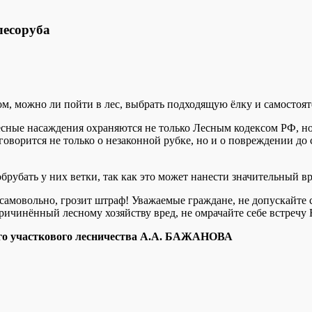
лесоруба
, можно ли пойти в лес, выбрать подходящую ёлку и самостояте
лесные насаждения охраняются не только Лесным кодексом РФ, н
оворится не только о незаконной рубке, но и о повреждении до
брубать у них ветки, так как это может нанести значительный вре
ку самовольно, грозит штраф! Уважаемые граждане, не допускай
ричинённый лесному хозяйству вред, не омрачайте себе встречу Н
го участкового лесничества
А.А. БАЖАНОВА