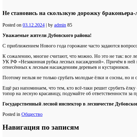
Не становись на скользкую дорожку браконьера-
Posted on
03.12.2024
|
by
admin
85
Уважаемые жители Дубовского района!
С приближением Нового года горожане часто задаются вопросом
К сожалению, многие считают, что можно. Но это не так: все 
УК РФ «Незаконная рубка лесных насаждений». Причём в ней г
отнесённых к лесным насаждениям деревьев и кустарников.
Поэтому нельзя не только срубать молодые ёлки и сосны, но и о
Ещё раз напоминаем, что тем, кто всё-таки решит срубить ёл
топор на лесную красавицу, подумайте об ответственности за п
Государственный лесной инспектор в лесничестве Дубовско
Posted in
Общество
Навигация по записям