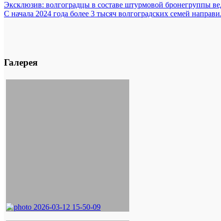
Эксклюзив: волгоградцы в составе штурмовой бронегруппы ве
С начала 2024 года более 3 тысяч волгоградских семей направ
Галерея