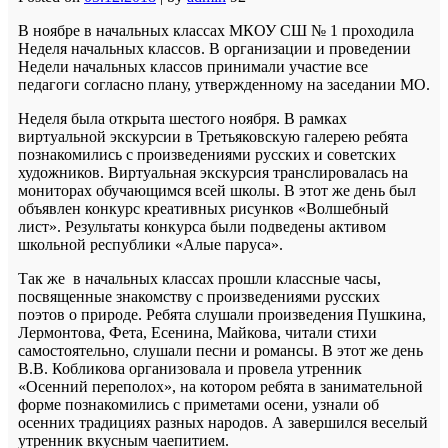
В ноябре в начальных классах МКОУ СШ № 1 проходила
Неделя начальных классов. В организации и проведении
Недели начальных классов принимали участие все
педагоги согласно плану, утвержденному на заседании МО.
Неделя была открыта шестого ноября. В рамках
виртуальной экскурсии в Третьяковскую галерею ребята
познакомились с произведениями русских и советских
художников. Виртуальная экскурсия транслировалась на
мониторах обучающимся всей школы. В этот же день был
объявлен конкурс креативных рисунков «Волшебный
лист». Результаты конкурса были подведены активом
школьной республики «Алые паруса».
Так же в начальных классах прошли классные часы,
посвященные знакомству с произведениями русских
поэтов о природе. Ребята слушали произведения Пушкина,
Лермонтова, Фета, Есенина, Майкова, читали стихи
самостоятельно, слушали песни и романсы. В этот же день
В.В. Кобликова организовала и провела утренник
«Осенний переполох», на котором ребята в занимательной
форме познакомились с приметами осени, узнали об
осенних традициях разных народов. А завершился веселый
утренник вкусным чаепитием.