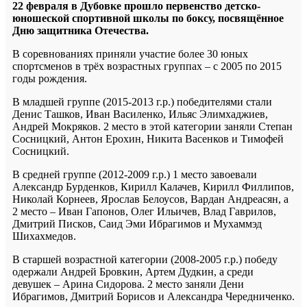
22 февраля в Дубовке прошло первенство детско-
юношеской спортивной школы по боксу, посвящённое
Дню защитника Отечества.
В соревнованиях приняли участие более 30 юных
спортсменов в трёх возрастных группах – с 2005 по 2015
годы рождения.
В младшей группе (2015-2013 г.р.) победителями стали
Денис Ташков, Иван Василенко, Ильяс Элимхаджиев,
Андрей Мокряков. 2 место в этой категории заняли Степан
Сосницкий, Антон Ерохин, Никита Васенков и Тимофей
Сосницкий.
В средней группе (2012-2009 г.р.) 1 место завоевали
Александр Бурденков, Кирилл Калачев, Кирилл Филлипов,
Николай Корнеев, Ярослав Белоусов, Вардан Андреасян, а
2 место – Иван Гапонов, Олег Ильичев, Влад Гаврилов,
Дмитрий Писков, Саид Эми Ибрагимов и Мухаммэд
Шихахмедов.
В старшей возрастной категории (2008-2005 г.р.) победу
одержали Андрей Бровкин, Артем Дудкин, а среди
девушек – Арина Сидорова. 2 место заняли Дени
Ибрагимов, Дмитрий Борисов и Александра Чередниченко.