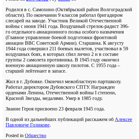
Родился в с. Самохино (Октябрьский район Волгоградской
области). По окончании 9 классов работал бригадиром
слесарей на заводе. Участник Великой Отечественной
войны с июня 1941 года. Воздушный стрелок-радист 396-
го отдельного авиационного полка особого назначения
(Главное управление боевой подготовки фронтовой
авиации ВВС Советской Армии). Старшина. К августу
1944 года совершил 211 боевых вылетов, участвовал в 59
воздушных боях, в которых сбил лично 2 и в составе
группы 2 самолета противника. В 1945 году окончил
военную авиационную школу пилотов. С 1955 года –
старший лейтенант в запасе.
Жил в г. Дубовке. Окончил межобластную партшколу.
Работал директором Дубовского СПТУ. Награжден
орденами Ленина, Отечественной войны I степени,
Красной Звезды, медалями. Умер в 1985 году.
Звание Героя присвоено 23 февраля 1945 года.
В одной из дальнейших публикаций расскажем об
Алексее
Павловиче Голикове
.
Posted in
Общество