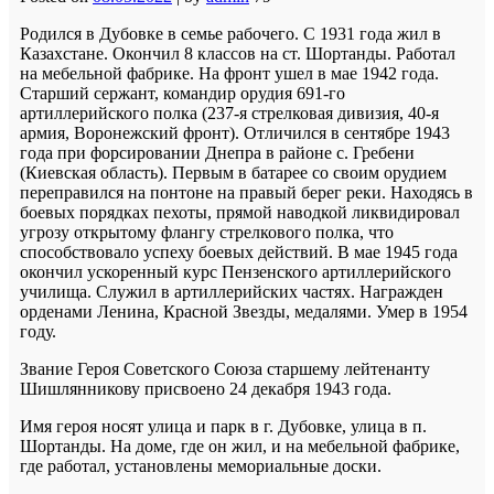
Родился в Дубовке в семье рабочего. С 1931 года жил в
Казахстане. Окончил 8 классов на ст. Шортанды. Работал
на мебельной фабрике. На фронт ушел в мае 1942 года.
Старший сержант, командир орудия 691-го
артиллерийского полка (237-я стрелковая дивизия, 40-я
армия, Воронежский фронт). Отличился в сентябре 1943
года при форсировании Днепра в районе с. Гребени
(Киевская область). Первым в батарее со своим орудием
переправился на понтоне на правый берег реки. Находясь в
боевых порядках пехоты, прямой наводкой ликвидировал
угрозу открытому флангу стрелкового полка, что
способствовало успеху боевых действий. В мае 1945 года
окончил ускоренный курс Пензенского артиллерийского
училища. Служил в артиллерийских частях. Награжден
орденами Ленина, Красной Звезды, медалями. Умер в 1954
году.
Звание Героя Советского Союза старшему лейтенанту
Шишлянникову присвоено 24 декабря 1943 года.
Имя героя носят улица и парк в г. Дубовке, улица в п.
Шортанды. На доме, где он жил, и на мебельной фабрике,
где работал, установлены мемориальные доски.