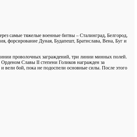
через самые тяжелые военные битвы – Сталинград, Белгород,
я, форсирование Дуная, Будапешт, Братислава, Вена, Буг и
 линии проволочных заграждений, три линии минных полей.
. Орденом Славы II степени Голиков награжден за
 и вели бой, пока не подоспели основные силы. После этого