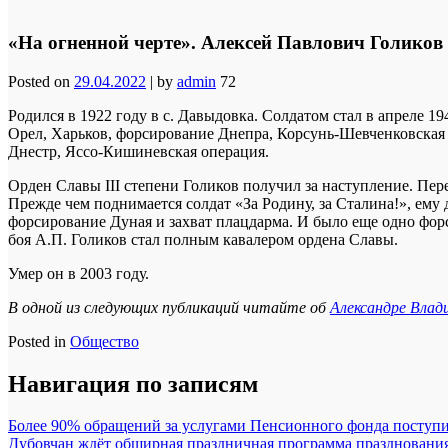
«На огненной черте». Алексей Павлович Голиков
Posted on
29.04.2022
|
by
admin
72
Родился в 1922 году в с. Давыдовка. Солдатом стал в апреле 1
Орел, Харьков, форсирование Днепра, Корсунь-Шевченковская 
Днестр, Яссо-Кишиневская операция.
Орден Славы III степени Голиков получил за наступление. П
Прежде чем поднимается солдат «За Родину, за Сталина!», ему
форсирование Дуная и захват плацдарма. И было еще одно форс
боя А.П. Голиков стал полным кавалером ордена Славы.
Умер он в 2003 году.
В одной из следующих публикаций читайте об
Александре Влад
Posted in
Общество
Навигация по записям
Более 90% обращений за услугами Пенсионного фонда поступи
Дубовчан ждёт обширная праздничная программа праздновани