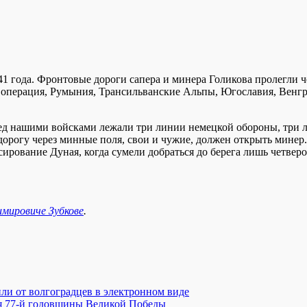
941 года. Фронтовые дороги сапера и минера Голикова пролегли 
операция, Румыния, Трансильванские Альпы, Югославия, Венгри
еред нашими войсками лежали три линии немецкой обороны, три
 дорогу через минные поля, свои и чужие, должен открыть минер
ирование Дуная, когда сумели добраться до берега лишь четверо
имировиче Зубкове
.
ли от волгоградцев в электронном виде
я 77-й годовщины Великой Победы