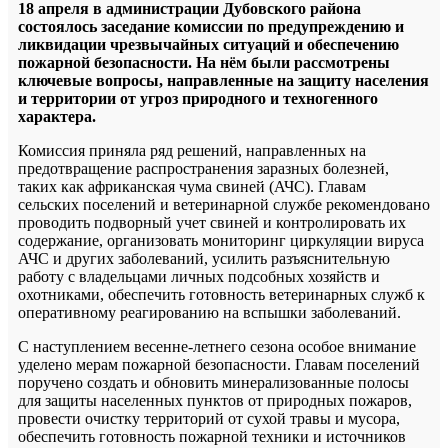
18 апреля в администрации Дубовского района
состоялось заседание комиссии по предупреждению и
ликвидации чрезвычайных ситуаций и обеспечению
пожарной безопасности. На нём были рассмотрены
ключевые вопросы, направленные на защиту населения
и территории от угроз природного и техногенного
характера.
Комиссия приняла ряд решений, направленных на
предотвращение распространения заразных болезней,
таких как африканская чума свиней (АЧС). Главам
сельских поселений и ветеринарной службе рекомендовано
проводить подворный учет свиней и контролировать их
содержание, организовать мониторинг циркуляции вируса
АЧС и других заболеваний, усилить разъяснительную
работу с владельцами личных подсобных хозяйств и
охотниками, обеспечить готовность ветеринарных служб к
оперативному реагированию на вспышки заболеваний.
С наступлением весенне-летнего сезона особое внимание
уделено мерам пожарной безопасности. Главам поселений
поручено создать и обновить минерализованные полосы
для защиты населенных пунктов от природных пожаров,
провести очистку территорий от сухой травы и мусора,
обеспечить готовность пожарной техники и источников