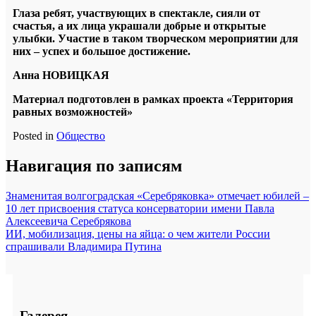
Глаза ребят, участвующих в спектакле, сияли от
счастья, а их лица украшали добрые и открытые
улыбки. Участие в таком творческом мероприятии для
них – успех и большое достижение.
Анна НОВИЦКАЯ
Материал подготовлен в рамках проекта «Территория
равных возможностей»
Posted in
Общество
Навигация по записям
Знаменитая волгоградская «Серебряковка» отмечает юбилей –
10 лет присвоения статуса консерватории имени Павла
Алексеевича Серебрякова
ИИ, мобилизация, цены на яйца: о чем жители России
спрашивали Владимира Путина
Галерея