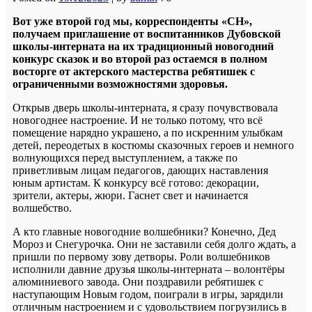
Вот уже второй год мы, корреспонденты «СН»,
получаем приглашение от воспитанников Дубовской
школы-интерната на их традиционный новогодний
конкурс сказок и во второй раз остаемся в полном
восторге от актерского мастерства ребятишек с
ограниченными возможностями здоровья.
Открыв дверь школы-интерната, я сразу почувствовала
новогоднее настроение. И не только потому, что всё
помещение нарядно украшено, а по искренним улыбкам
детей, переодетых в костюмы сказочных героев и немного
волнующихся перед выступлением, а также по
приветливым лицам педагогов, дающих наставления
юным артистам. К конкурсу всё готово: декорации,
зрители, актеры, жюри. Гаснет свет и начинается
волшебство.
А кто главные новогодние волшебники? Конечно, Дед
Мороз и Снегурочка. Они не заставили себя долго ждать, а
пришли по первому зову детворы. Роли волшебников
исполнили давние друзья школы-интерната – волонтёры
алюминиевого завода. Они поздравили ребятишек с
наступающим Новым годом, поиграли в игры, зарядили
отличным настроением и с удовольствием погрузились в