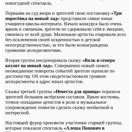
новогодний спектакль.
Первыми на суд жюри и зрителей свою постановку
«Три
поросёнка на новый лад»
представили самые юные
учащиеся школы-интерната. Начало конкурса было очень
ярким и смешным, зрители не сдерживали себя в эмоциях,
смеялись от всей души. Маленькие артисты очаровали всех
без исключения своей искренностью и детской
непосредственностью, за что были вознаграждены
громкими аплодисментами.
Вторая группа инсценировала сказку
«Волк и семеро
козлят на новый лад».
Совершенно новый сюжет,
неожиданные повороты событий зрители оценили по
достоинству. Об этом свидетельствовали громкие
аплодисменты в адрес юных артистов.
Сказка третьей группы
«Невеста для принца»
поразила
зрителей большим актёрским составом. Яркие костюмы,
точное попадание артистов в роли и музыкальное
сопровождение помогли сделать сказку необычной и
интересной.
Настоящий фурор произвели участники старшей группы,
которые показали спектакль
«Алеша Попович в