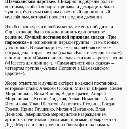
Шамаханском царстве».
Шикарно подобраны роли и
костюмы, особый колорит придавали декорации. Было
чувство, будто мы смотрим известный одноименный
мультфильм, который прошел на одном дыхании.
Это был конкурс, а в любом конкурсе есть победители.
Однако жюри было сложно принять единогласное
решение.
Лучшей постановкой признана сказка «Три
поросенка»
в исполнении первой группы – самых юных
участников. В номинации «Самая волшебная сказка»
награждена вторая группа (сказка «Волк и семеро козлят»),
в номинации «Самая оригинальная сказка» – третья группа
(«Невеста для принца»), «Самая артистичная сказка» –
четвертая группа («Алеша Попович в Шамаханском
царстве»).
Жюри отметило и лучших актёров в каждой постановке,
которыми стали: Алексей Осокин, Михаил Ширяев, Семен
Мирошников, Вика Вишня, Вадим Грачев, Андрей
Мирошников, Ксения Сидская, Аслан Исмаилов, Асина
Исмаилова, Иван Шалатов, Анастасия Ягодина, Богдан
Грачев, Ирина Глущенко, Михаил Цыганков, Влад
Денисов. Завершилось мероприятие награждением
артистов почетными грамотами, призами, подарками от
Деда Мороза и Снегурочки и общим фото на память.