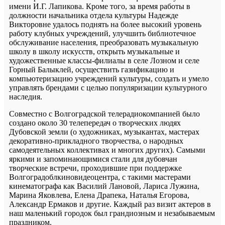
имени И.Г. Лапикова. Кроме того, за время работы в
должности начальника отдела культуры Надежде
Викторовне удалось поднять на более высокий уровень
работу клубных учреждений, улучшить библиотечное
обслуживание населения, преобразовать музыкальную
школу в школу искусств, открыть музыкальные и
художественные классы-филиалы в селе Лозном и селе
Горный Балыклей, осуществить газификацию и
компьютеризацию учреждений культуры, создать и умело
управлять брендами с целью популяризации культурного
наследия.
Совместно с Волгоградской телерадиокомпанией было
создано около 30 телепередач о творческих людях
Дубовской земли (о художниках, музыкантах, мастерах
декоративно-прикладного творчества, о народных
самодеятельных коллективах и многих других). Самыми
яркими и запоминающимися стали для дубовчан
творческие встречи, проходившие при поддержке
Волгоградоблкиновидеоцентра, с такими мастерами
кинематографа как Василий Лановой, Лариса Лужина,
Марина Яковлева, Елена Драпека, Наталья Егорова,
Александр Ермаков и другие. Каждый раз визит актеров в
наш маленький городок был грандиозным и незабываемым
праздником.