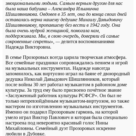
эмоциональными людьми. Самым верным другом для нас
была наша бабушка – Александра Ильинична
Шишлянникова. Овдовев в 35 лет, она до конца своих дней
оставалась верна нашему дедушке Михаилу Давыдовичу
Шишлянникову, пропавшему без вести в 1942 году. Она
была очень мудрой женщиной, помогала нам,
поддерживала. Мы, в свою очередь, доверяли ей самые
сокровенные секреты», —
делится воспоминаниями
Надежда Викторовна.
В семье Прозоровых всегда царила творческая атмосфера.
Все семейные праздники сопровождались пением и игрой
на музыкальных инструментах. Надежде навсегда
запомнилось, как виртуозно играл на баяне её двоюродный
дедушка Николай Давыдович Шишлянников, который
после войны 30 лет работал музыкантом в районном доме
культуры. За труд ему было присвоено почётное звание
«Заслуженный работник культуры РСФСР». Он был не
только непревзойдённым музыкантом-виртуозом, но также
мастером по изготовлению музыкальных инструментов.
Именно он подарил Прозоровым гармонь, на которой
умело играл Виктор Павлович и которая была специально
настроена под невероятно красивый голос Нины
Михайловны. Семейный дуэт Прозоровых искренне
любили в Дубовке.