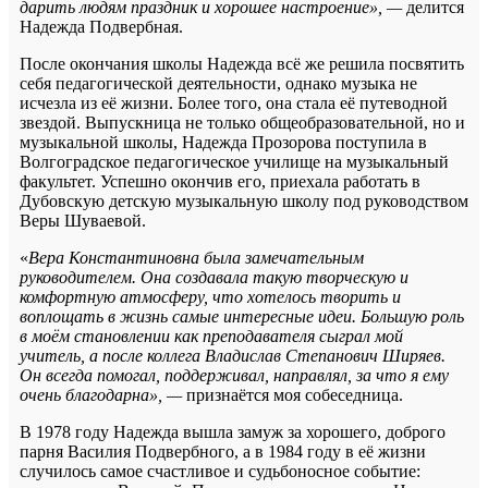
дарить людям праздник и хорошее настроение», —
делится
Надежда Подвербная.
После окончания школы Надежда всё же решила посвятить
себя педагогической деятельности, однако музыка не
исчезла из её жизни. Более того, она стала её путеводной
звездой. Выпускница не только общеобразовательной, но и
музыкальной школы, Надежда Прозорова поступила в
Волгоградское педагогическое училище на музыкальный
факультет. Успешно окончив его, приехала работать в
Дубовскую детскую музыкальную школу под руководством
Веры Шуваевой.
«
Вера Константиновна была замечательным
руководителем. Она создавала такую творческую и
комфортную атмосферу, что хотелось творить и
воплощать в жизнь самые интересные идеи. Большую роль
в моём становлении как преподавателя сыграл мой
учитель, а после коллега Владислав Степанович Ширяев.
Он всегда помогал, поддерживал, направлял, за что я ему
очень благодарна», —
признаётся моя собеседница.
В 1978 году Надежда вышла замуж за хорошего, доброго
парня Василия Подвербного, а в 1984 году в её жизни
случилось самое счастливое и судьбоносное событие: