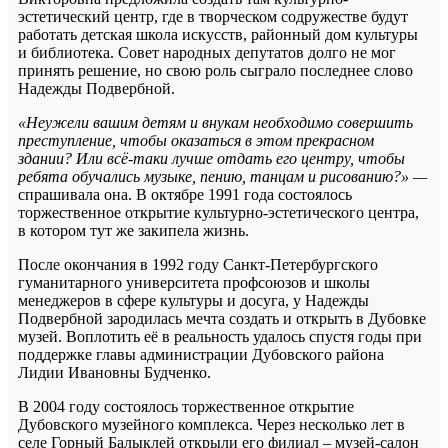
эстетический центр, где в творческом содружестве будут
работать детская школа искусств, районный дом культуры
и библиотека. Совет народных депутатов долго не мог
принять решение, но свою роль сыграло последнее слово
Надежды Подвербной.
«Неужели вашим детям и внукам необходимо совершить
преступление, чтобы оказаться в этом прекрасном
здании? Или всё-таки лучше отдать его центру, чтобы
ребята обучались музыке, пению, танцам и рисованию?» —
спрашивала она. В октябре 1991 года состоялось
торжественное открытие культурно-эстетического центра,
в котором тут же закипела жизнь.
После окончания в 1992 году Санкт-Петербургского
гуманитарного университета профсоюзов и школы
менеджеров в сфере культуры и досуга, у Надежды
Подвербной зародилась мечта создать и открыть в Дубовке
музей. Воплотить её в реальность удалось спустя годы при
поддержке главы администрации Дубовского района
Лидии Ивановны Будченко.
В 2004 году состоялось торжественное открытие
Дубовского музейного комплекса. Через несколько лет в
селе Горный Балыклей открыли его филиал – музей-салон