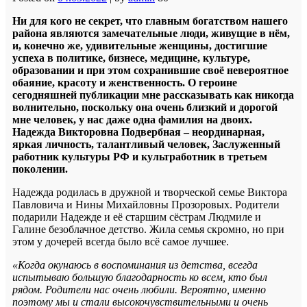
Ни для кого не секрет, что главным богатством нашего
района являются замечательные люди, живущие в нём,
и, конечно же, удивительные женщины, достигшие
успеха в политике, бизнесе, медицине, культуре,
образовании и при этом сохранившие своё невероятное
обаяние, красоту и женственность. О героине
сегодняшней публикации мне рассказывать как никогда
волнительно, поскольку она очень близкий и дорогой
мне человек, у нас даже одна фамилия на двоих.
Надежда Викторовна Подвербная – неординарная,
яркая личность, талантливый человек, Заслуженный
работник культуры РФ и культработник в третьем
поколении.
Надежда родилась в дружной и творческой семье Виктора
Павловича и Нины Михайловны Прозоровых. Родители
подарили Надежде и её старшим сёстрам Людмиле и
Галине безоблачное детство. Жила семья скромно, но при
этом у дочерей всегда было всё самое лучшее.
«Когда окунаюсь в воспоминания из детства, всегда
испытываю большую благодарность ко всем, кто был
рядом. Родители нас очень любили. Вероятно, именно
поэтому мы и стали высокочувствительными и очень