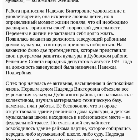
музыка», —
вспоминает женщина.
Работа приносила Надежде Викторовне удовольствие и
удовлетворение, она искренне любила детей, но в
определенный момент жизни поняла, что ей необходимо
расширять горизонты своей творческой деятельности.
Перемены в жизни не заставили себя долго ждать.
Появилась вакантная должность заведующей районным
домом культуры, за которую пришлось побороться. На
вакансию было две претендентки, которые представили
свои программы развития культуры в Дубовском районе.
Решением Совета народных депутатов в августе 1991 года
на должность заведующей была назначена Надежда
Подвербная.
С тех пор началась её активная, насыщенная и беспокойная
жизнь. Первым делом Надежда Викторовна объехала все
учреждения культуры Дубовского района, познакомилась с
коллективом, изучила материально-техническую базу,
наметила план работы. Её беспокоило, что в городе
отсутствовало здание районного дома культуры, а детская
музыкальная школа находилась в небезопасном месте – на
федеральной трассе. По счастливой случайности
освободилось здание райкома партии, которое собирались
передать либо музыкальной школе, либо суду. Надежда
Викторовна предложила создать там культурно-