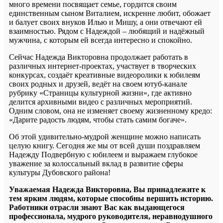
много времени посвящает семье, гордится своим
единственным сыном Виталием, искренне любит, обожает
и балует своих внуков Илью и Мишу, а они отвечают ей
взаимностью. Рядом с Надеждой – любящий и надёжный
мужчина, с которым ей всегда интересно и спокойно.
Сейчас Надежда Викторовна продолжает работать в
различных интернет-проектах, участвует в творческих
конкурсах, создаёт креативные видеоролики к юбилеям
своих родных и друзей, ведёт на своем ютуб-канале
рубрику «Страницы культурной жизни», где активно
делится архивными видео с различных мероприятий.
Одним словом, она не изменяет своему жизненному кредо:
«Дарите радость людям, чтобы стать самим богаче».
Об этой удивительно-мудрой женщине можно написать
целую книгу. Сегодня же мы от всей души поздравляем
Надежду Подвербную с юбилеем и выражаем глубокое
уважение за колоссальный вклад в развитие сферы
культуры Дубовского района!
Уважаемая Надежда Викторовна, Вы принадлежите к
тем ярким людям, которые способны вершить историю.
Работники отрасли знают Вас как выдающегося
профессионала, мудрого руководителя, неравнодушного