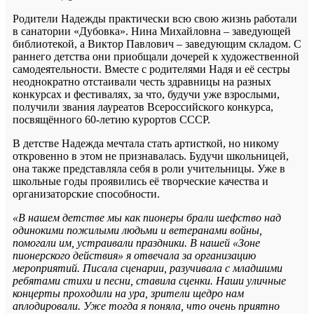
Родители Надежды практически всю свою жизнь работали
в санатории «Дубовка». Нина Михайловна – заведующей
библиотекой, а Виктор Павлович – заведующим складом. С
раннего детства они приобщали дочерей к художественной
самодеятельности. Вместе с родителями Надя и её сестры
неоднократно отстаивали честь здравницы на разных
конкурсах и фестивалях, за что, будучи уже взрослыми,
получили звания лауреатов Всероссийского конкурса,
посвящённого 60-летию курортов СССР.
В детстве Надежда мечтала стать артисткой, но никому
откровенно в этом не признавалась. Будучи школьницей,
она также представляла себя в роли учительницы. Уже в
школьные годы проявились её творческие качества и
организаторские способности.
«
В нашем детстве мы как пионеры брали шефство над
одинокими пожилыми людьми и ветеранами войны,
помогали им, устраивали праздники. В нашей «Зоне
пионерского действия» я отвечала за организацию
мероприятий. Писала сценарии, разучивала с младшими
ребятами стихи и песни, ставила сценки. Наши уличные
концерты проходили на ура, зрители щедро нам
аплодировали. Уже тогда я поняла, что очень приятно