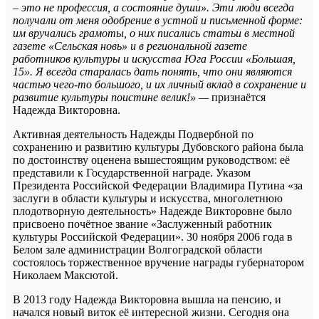
– это не профессия, а состояние души». Эти люди всегда
получали от меня одобрение в устной и письменной форме:
им вручались грамоты, о них писались статьи в местной
газете «Сельская новь» и в региональной газете
работников культуры и искусства Юга России «Большая,
15». Я всегда старалась дать понять, что они являются
частью чего-то большого, и их личный вклад в сохранение и
развитие культуры поистине велик!» —
признаётся
Надежда Викторовна.
Активная деятельность Надежды Подвербной по
сохранению и развитию культуры Дубовского района была
по достоинству оценена вышестоящим руководством: её
представили к Государственной награде. Указом
Президента Российской Федерации Владимира Путина «за
заслуги в области культуры и искусства, многолетнюю
плодотворную деятельность» Надежде Викторовне было
присвоено почётное звание «Заслуженный работник
культуры Российской Федерации». 30 ноября 2006 года в
Белом зале администрации Волгоградской области
состоялось торжественное вручение награды губернатором
Николаем Максютой.
В 2013 году Надежда Викторовна вышла на пенсию, и
начался новый виток её интересной жизни. Сегодня она