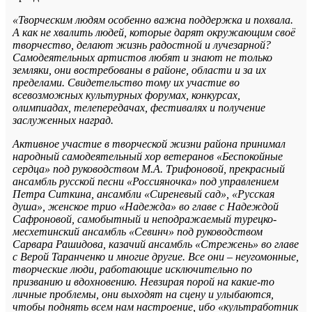
«Творческим людям особенно важна поддержка и похвала.
А как не хвалить людей, которые дарят окружающим своё
творчество, делают жизнь радостной и лучезарной?
Самодеятельных артистов любят и знают не только
земляки, они востребованы в районе, области и за их
пределами. Свидетельство тому их участие во
всевозможных культурных форумах, конкурсах,
олимпиадах, телепередачах, фестивалях и получение
заслуженных наград.
Активное участие в творческой жизни района принимал
народный самодеятельный хор ветеранов «Беспокойные
сердца» под руководством М.А. Трифоновой, прекрасный
ансамбль русской песни «Россияночка» под управлением
Петра Ситкина, ансамбли «Сиреневый сад», «Русская
душа», женское трио «Надежда» во главе с Надеждой
Сафроновой, самобытный и неподражаемый турецко-
месхетинский ансамбль «Севинч» под руководством
Сарвара Рашидова, казачий ансамбль «Стрежень» во главе
с Верой Таранченко и многие другие. Все они – неугомонные,
творческие люди, работающие исключительно по
призванию и вдохновению. Невзирая порой на какие-то
личные проблемы, они выходят на сцену и улыбаются,
чтобы поднять всем нам настроение, ибо «культработник