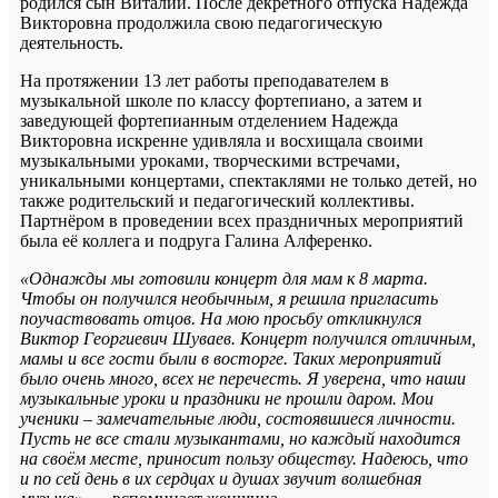
родился сын Виталий. После декретного отпуска Надежда
Викторовна продолжила свою педагогическую
деятельность.
На протяжении 13 лет работы преподавателем в
музыкальной школе по классу фортепиано, а затем и
заведующей фортепианным отделением Надежда
Викторовна искренне удивляла и восхищала своими
музыкальными уроками, творческими встречами,
уникальными концертами, спектаклями не только детей, но
также родительский и педагогический коллективы.
Партнёром в проведении всех праздничных мероприятий
была её коллега и подруга Галина Алференко.
«Однажды мы готовили концерт для мам к 8 марта.
Чтобы он получился необычным, я решила пригласить
поучаствовать отцов. На мою просьбу откликнулся
Виктор Георгиевич Шуваев. Концерт получился отличным,
мамы и все гости были в восторге. Таких мероприятий
было очень много, всех не перечесть. Я уверена, что наши
музыкальные уроки и праздники не прошли даром. Мои
ученики – замечательные люди, состоявшиеся личности.
Пусть не все стали музыкантами, но каждый находится
на своём месте, приносит пользу обществу. Надеюсь, что
и по сей день в их сердцах и душах звучит волшебная