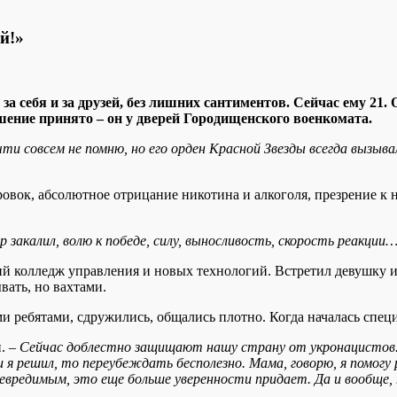
й!»
 за себя и за друзей, без лишних сантиментов. Сейчас ему 2
шение принято – он у дверей Городищенского военкомата.
чти совсем не помню, но его орден Красной Звезды всегда вызыва
овок, абсолютное отрицание никотина и алкоголя, презрение к
ер закалил, волю к победе, силу, выносливость, скорость реакци
 колледж управления и новых технологий. Встретил девушку из
вать, но вахтами.
 ребятами, сдружились, общались плотно. Когда началась специ
. –
Сейчас доблестно защищают нашу страну от укронацистов. 
я решил, то переубеждать бесполезно. Мама, говорю, я помогу 
вредимым, это еще больше уверенности придает. Да и вообще, т