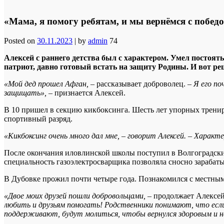
«Мама, я помогу ребятам, и мы вернёмся с победо
Posted on
30.11.2023
|
by
admin
74
Алексей с раннего детства был с характером. Умел постоять
патриот, давно готовый встать на защиту Родины. И вот ре
«Мой дед прошел Афган,
– рассказывает доброволец. –
Я его по
защищать»,
– признается Алексей.
В 10 пришел в секцию кикбоксинга. Шесть лет упорных тренир
спортивный разряд.
«Кикбоксинг очень много дал мне, – говорит Алексей. – Характ
После окончания иловлинской школы поступил в Волгоградский
специальность газоэлектросварщика позволяла сносно зарабаты
В Дубовке прожил почти четыре года. Познакомился с местными
«Двое моих друзей пошли добровольцами,
– продолжает Алексей
любить и друзьям помогать! Родственники понимают, что если 
поддерживают, будут молиться, чтобы вернулся здоровым и не