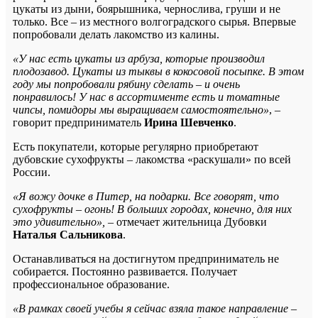
цукаты из дыни, боярышника, чернослива, груши и не
только. Все – из местного волгоградского сырья. Впервые
попробовали делать лакомство из калины.
«У нас есть цукаты из арбуза, которые производил
плодозавод. Цукаты из тыквы в кокосовой посыпке. В этом
году мы попробовали рябину сделать – и очень
понравилось! У нас в ассортименте есть и томатные
чипсы, помидоры мы выращиваем самостоятельно»
, –
говорит предприниматель
Ирина Шевченко
.
Есть покупатели, которые регулярно приобретают
дубовские сухофрукты – лакомства «раскушали» по всей
России.
«Я вожу дочке в Питер, на подарки. Все говорят, что
сухофрукты – огонь! В больших городах, конечно, для них
это удивительно»,
– отмечает жительница Дубовки
Наталья Сальникова
.
Останавливаться на достигнутом предприниматель не
собирается. Постоянно развивается. Получает
профессиональное образование.
«В рамках своей учебы я сейчас взяла такое направление –