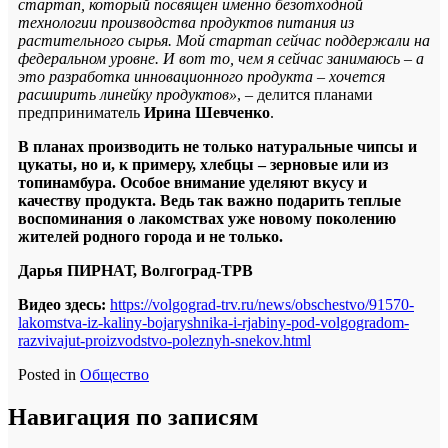
стартап, который посвящен именно безотходной
технологии производства продуктов питания из
растительного сырья. Мой стартап сейчас поддержали на
федеральном уровне. И вот то, чем я сейчас занимаюсь – а
это разработка инновационного продукта – хочется
расширить линейку продуктов»
, – делится планами
предприниматель
Ирина Шевченко
.
В планах производить не только натуральные чипсы и
цукаты, но и, к примеру, хлебцы – зерновые или из
топинамбура. Особое внимание уделяют вкусу и
качеству продукта. Ведь так важно подарить теплые
воспоминания о лакомствах уже новому поколению
жителей родного города и не только.
Дарья ПИРНАТ, Волгоград-ТРВ
Видео здесь:
https://volgograd-trv.ru/news/obschestvo/91570-
lakomstva-iz-kaliny-bojaryshnika-i-rjabiny-pod-volgogradom-
razvivajut-proizvodstvo-poleznyh-snekov.html
Posted in
Общество
Навигация по записям