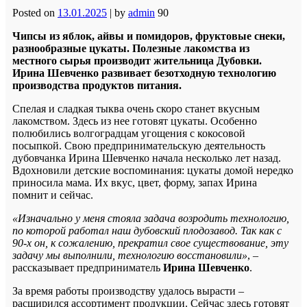
Posted on
13.01.2025
|
by
admin
90
Чипсы из яблок, айвы и помидоров, фруктовые снеки,
разнообразные цукаты. Полезные лакомства из
местного сырья производит жительница Дубовки.
Ирина Шевченко развивает безотходную технологию
производства продуктов питания.
Спелая и сладкая тыква очень скоро станет вкусным
лакомством. Здесь из нее готовят цукаты. Особенно
полюбились волгоградцам угощения с кокосовой
посыпкой. Свою предпринимательскую деятельность
дубовчанка Ирина Шевченко начала несколько лет назад.
Вдохновили детские воспоминания: цукаты домой нередко
приносила мама. Их вкус, цвет, форму, запах Ирина
помнит и сейчас.
«Изначально у меня стояла задача возродить технологию,
по которой работал наш дубовский плодозавод. Так как с
90-х он, к сожалению, прекратил свое существование, эту
задачу мы выполнили, технологию восстановили»
, –
рассказывает предприниматель
Ирина Шевченко
.
За время работы производству удалось вырасти –
расширился ассортимент продукции. Сейчас здесь готовят