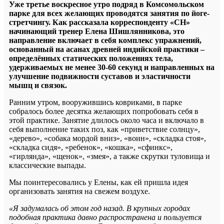
Уже третье воскресное утро подряд в Комсомольском
парке для всех желающих проводятся занятия по йоге-
стретчингу. Как рассказала корреспонденту «СН»
начинающий тренер Елена Шишлянникова, это
направление включает в себя комплекс упражнений,
основанный на асанах древней индийской практики –
определённых статических положениях тела,
удерживаемых не менее 30-60 секунд и направленных на
улучшение подвижности суставов и эластичности
мышц и связок.
Ранним утром, вооружившись ковриками, в парке
собралось более десятка желающих попробовать себя в
этой практике. Занятие длилось около часа и включало в
себя выполнение таких поз, как «приветствие солнцу»,
«дерево», «собака мордой вниз», «воин», «складка стоя»,
«складка сидя», «ребенок», «кошка», «сфинкс»,
«гирлянда», «щенок», «змея», а также скрутки туловища и
классические выпады.
Мы поинтересовались у Елены, как ей пришла идея
организовать занятия на свежем воздухе.
«Я задумалась об этом год назад. В крупных городах
подобная практика давно распространена и пользуется