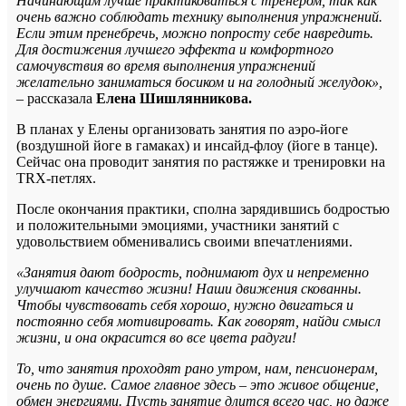
Начинающим лучше практиковаться с тренером, так как
очень важно соблюдать технику выполнения упражнений.
Если этим пренебречь, можно попросту себе навредить.
Для достижения лучшего эффекта и комфортного
самочувствия во время выполнения упражнений
желательно заниматься босиком и на голодный желудок»,
–
рассказала
Елена Шишлянникова.
В планах у Елены организовать занятия по аэро-йоге
(воздушной йоге в гамаках) и инсайд-флоу (йоге в танце).
Сейчас она проводит занятия по растяжке и тренировки на
TRX-петлях.
После окончания практики, сполна зарядившись бодростью
и положительными эмоциями, участники занятий с
удовольствием обменивались своими впечатлениями.
«Занятия дают бодрость, поднимают дух и непременно
улучшают качество жизни! Наши движения скованны.
Чтобы чувствовать себя хорошо, нужно двигаться и
постоянно себя мотивировать. Как говорят, найди смысл
жизни, и она окрасится во все цвета радуги!
То, что занятия проходят рано утром, нам, пенсионерам,
очень по душе. Самое главное здесь – это живое общение,
обмен энергиями. Пусть занятие длится всего час, но даже