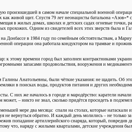
ную произошедшей в самом начале специальной военной операц
их как живой щит. Спустя 79 лет неонацисты батальона «Азов»* 
мещая в жилых домах, школах и детских садах огневые точки, 
ных прохожих. Одним из свидетелей всех этих зверств была и 
 на Донбассе в 1984 году по семейным обстоятельствам, а Мариу
военной операции она работала кондуктором на трамвае и прож
р: к этому времени город был заполнен контрактниками украин
огромными запасами продовольствия, вооружения и медикаменто
Галины Анатольевны, были чёткие указания: не щадить. Об это
земляки в поисках воды, продуктов питания и других необходим
. С них же началось в городе и мародёрство: каратели начали 
 может, – никто не знал, сколько придётся просидеть в подземел
еньшей мере два месяца: спали на столах, которые натаскали из
я не вернуться обратно. И каждый день молились – не только за
жив попадание артиллерийского снаряда, который, повредив две
 потому что, наряду с жилыми кварталами, детские учреждения б