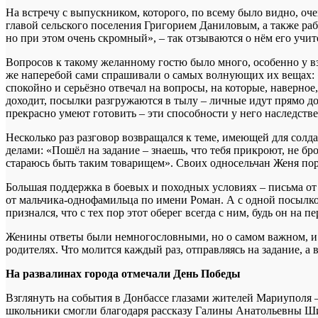
На встречу с выпускником, которого, по всему было видно, оч
главой сельского поселения Григорием Даниловым, а также раб
но при этом очень скромный», – так отзываются о нём его учит
Вопросов к такому желанному гостю было много, особенно у вз
же наперебой сами спрашивали о самых волнующих их вещах: «Ж
спокойно и серьёзно отвечал на вопросы, на которые, наверное
доходит, посылки разгружаются в тылу – личные идут прямо до
прекрасно умеют готовить – эти способности у него наследств
Несколько раз разговор возвращался к теме, имеющей для солда
делами: «Пошёл на задание – знаешь, что тебя прикроют, не бр
стараюсь быть таким товарищем». Своих односельчан Женя порад
Большая поддержка в боевых и походных условиях – письма от
от мальчика-однофамильца по имени Роман. А с одной посылко
признался, что с тех пор этот оберег всегда с ним, будь он на п
Женины ответы были немногословными, но о самом важном, и д
родителях. Что молится каждый раз, отправляясь на задание, а 
На развалинах города отмечали День Победы
Взглянуть на события в Донбассе глазами жителей Мариуполя –
школьники смогли благодаря рассказу Галины Анатольевны Ш