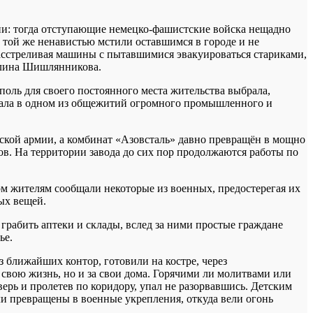
ии: тогда отступающие немецко-фашистские войска нещадно
с той же ненавистью мстили оставшимся в городе и не
расстреливая машины с пытавшимися эвакуироваться стариками,
Галина Шишлянникова.
поль для своего постоянного места жительства выбрала,
ивала в одном из общежитий огромного промышленного и
ской армии, а комбинат «Азовсталь» давно превращён в мощно
в. На территории завода до сих пор продолжаются работы по
м жителям сообщали некоторые из военных, предостерегая их
ых вещей.
грабить аптеки и склады, вслед за ними простые граждане
ье.
 ближайших контор, готовили на костре, через
 свою жизнь, но и за свои дома. Горячими ли молитвами или
рь и пролетев по коридору, упал не разорвавшись. Детским
ыли превращены в военные укрепления, откуда вели огонь