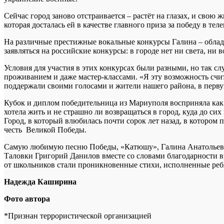
Сейчас город заново отстраивается – растёт на глазах, и свою
которая досталась ей в качестве главного приза за победу в те
На различные престижные вокальные конкурсы Галина – обладате
заявляться на российские конкурсы: в городе нет ни света, ни в
Условия для участия в этих конкурсах были разными, но так с
проживанием и даже мастер-классами. «Я эту возможность счит
поддержали своими голосами и жители нашего района, в первую
Кубок и диплом победительница из Мариуполя восприняла как д
хотела жить и не страшно ли возвращаться в город, куда до сих
Город, в который влюбилась почти сорок лет назад, в котором 
честь Великой Победы.
Самую любимую песню Победы, «Катюшу», Галина Анатольевна и
Таловки Григорий Данилов вместе со словами благодарности в
от школьников стали проникновенные стихи, исполненные реб
Надежда Каширина
Фото автора
*Признан террористической организацией