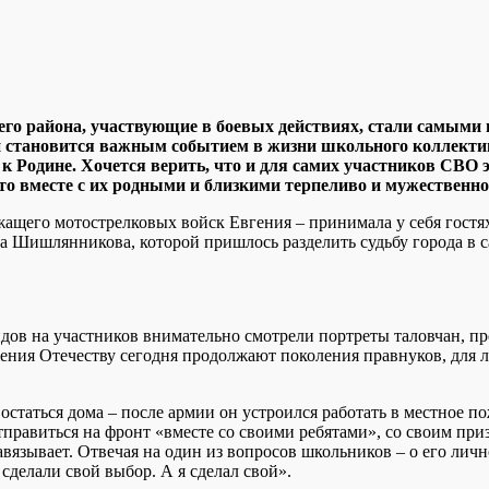
го района, участвующие в боевых действиях, стали самыми
ами становится важным событием в жизни школьного коллек
к Родине. Хочется верить, что и для самих участников СВО 
то вместе с их родными и близкими терпеливо и мужественно
ащего мотострелковых войск Евгения – принимала у себя гостях
 Шишлянникова, которой пришлось разделить судьбу города в са
ендов на участников внимательно смотрели портреты таловчан, 
ния Отечеству сегодня продолжают поколения правнуков, для лу
таться дома – после армии он устроился работать в местное по
правиться на фронт «вместе со своими ребятами», со своим приз
авязывает. Отвечая на один из вопросов школьников – о его лич
 сделали свой выбор. А я сделал свой».