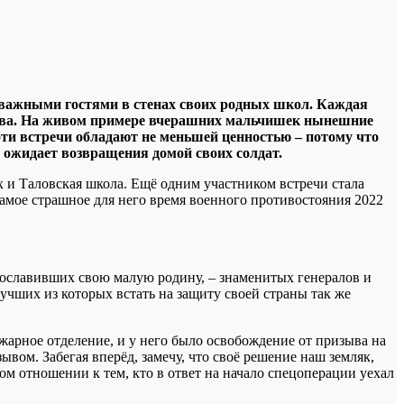
 важными гостями в стенах своих родных школ. Каждая
тива. На живом примере вчерашних мальчишек нынешние
эти встречи обладают не меньшей ценностью – потому что
 ожидает возвращения домой своих солдат.
 и Таловская школа. Ещё одним участником встречи стала
мое страшное для него время военного противостояния 2022
прославивших свою малую родину, – знаменитых генералов и
чших из которых встать на защиту своей страны так же
жарное отделение, и у него было освобождение от призыва на
ывом. Забегая вперёд, замечу, что своё решение наш земляк,
ном отношении к тем, кто в ответ на начало спецоперации уехал