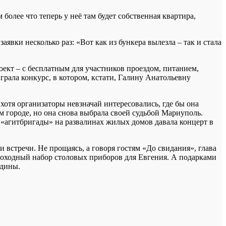
более что теперь у неё там будет собственная квартира,
вки несколько раз: «Вот как из бункера вылезла – так и стала
оект – с бесплатным для участников проездом, питанием,
грала конкурс, в котором, кстати, Галину Анатольевну
хотя организаторы невзначай интересовались, где бы она
ом городе, но она снова выбрала своей судьбой Мариуполь.
е «агитбригады» на развалинах жилых домов давала концерт в
встречи. Не прощаясь, а говоря гостям «До свидания», глава
походный набор столовых приборов для Евгения. А подарками
одины.