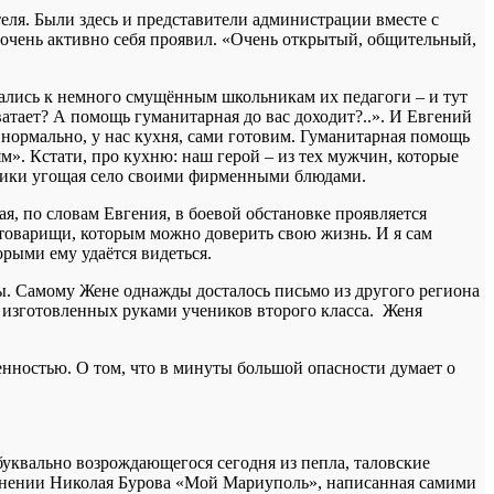
теля. Были здесь и представители администрации вместе с
 очень активно себя проявил. «Очень открытый, общительный,
щались к немного смущённым школьникам их педагоги – и тут
атает? А помощь гуманитарная до вас доходит?..». И Евгений
ё нормально, у нас кухня, сами готовим. Гуманитарная помощь
м». Кстати, про кухню: наш герой – из тех мужчин, которые
здники угощая село своими фирменными блюдами.
ая, по словам Евгения, в боевой обстановке проявляется
ой товарищи, которым можно доверить свою жизнь. И я сам
орыми ему удаётся видеться.
ы. Самому Жене однажды досталось письмо из другого региона
 изготовленных руками учеников второго класса. Женя
нностью. О том, что в минуты большой опасности думает о
буквально возрождающегося сегодня из пепла, таловские
лнении Николая Бурова «Мой Мариуполь», написанная самими