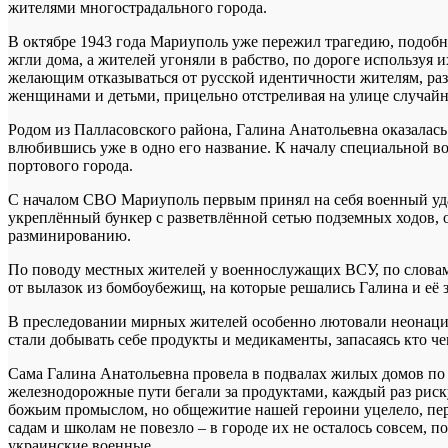
жителями многострадального города.
В октябре 1943 года Мариуполь уже пережил трагедию, подоб
жгли дома, а жителей угоняли в рабство, по дороге используя 
желающим отказываться от русской идентичности жителям, раз
женщинами и детьми, прицельно отстреливая на улице случай
Родом из Палласовского района, Галина Анатольевна оказалась
влюбившись уже в одно его название. К началу специальной 
портового города.
С началом СВО Мариуполь первым принял на себя военный уда
укреплённый бункер с разветвлённой сетью подземных ходов, 
разминированию.
По поводу местных жителей у военнослужащих ВСУ, по словам 
от вылазок из бомбоубежищ, на которые решались Галина и её 
В преследовании мирных жителей особенно лютовали неонацисты
стали добывать себе продукты и медикаменты, запасаясь кто чем
Сама Галина Анатольевна провела в подвалах жилых домов по м
железнодорожные пути бегали за продуктами, каждый раз риску
божьим промыслом, но общежитие нашей героини уцелело, пере
садам и школам не повезло – в городе их не осталось совсем,
украинские военные.