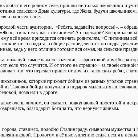
ень любят в его родном селе, пришли не только школьники и учи
отники сельского Дома культуры, где Женя, будучи школьником,
еля и односельчане.
рослой части аудитории. «Ребята, задавайте вопросы!», – обра
ень, а как там у вас с питанием? А с одеждой? Боеприпасов хв
, ему всё время приходится отвечать родителям. «С питанием вс
 конкретного солдата, а общие распределяются по подразделения
енные, ведь у него отлично готовит вся семья, на сельские пра
та, пожалуй, самое важное значение, – фронтовой дружбы, котор
осят, если что случится. И от этого не страшно – за твоей спин
овал тем, что передал привет от других таловских ребят, с кот
 школьников, которые приходят бойцам из разных уголков стран
й из Таловки бойцы получили в подарок маленьких ангелочков,
ередовой, дома или в дороге.
аже очень личном, он сказал с подкупающей простотой и искре
возвращаясь, благодарит Бога за то, что вернулся живым.
 города, ставшего, подобно Сталинграду, символом мужества и 
ишлянниковой. Прологом к её выступлению стала песня в испо