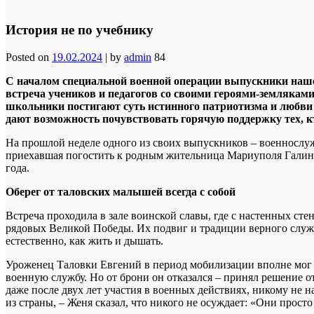
История не по учебнику
Posted on
19.02.2024
|
by
admin
84
С началом специальной военной операции выпускники наше
встреча учеников и педагогов со своими героями-земляк
школьники постигают суть истинного патриотизма и любви 
дают возможность почувствовать горячую поддержку тех, к
На прошлой неделе одного из своих выпускников – военнослуж
приехавшая погостить к родным жительница Мариуполя Галина
года.
Оберег от таловских малышей всегда с собой
Встреча проходила в зале воинской славы, где с настенных ст
рядовых Великой Победы. Их подвиг и традиции верного служе
естественно, как жить и дышать.
Уроженец Таловки Евгений в период мобилизации вполне мог ос
военную службу. Но от брони он отказался – принял решение от
даже после двух лет участия в военных действиях, никому не н
из страны, – Женя сказал, что никого не осуждает: «Они просто