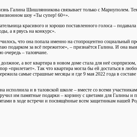
 жизнь Галина Шишлянникова связывает только с Мариуполем. Тем 
левизионном шоу «Ты супер! 60+».
льница красивого и хорошо поставленного голоса – подавала зая
оды, а я рвусь на конкурс».
лучилось, что она попала именно на стопроцентно социальный пр
аю подарком за всё пережитое», – признаётся Галина. И она выи
 очередь – таловчане.
олжное, а вот квартира в новом доме стала для неё сюрпризом, 
 пор «прилетает». Так что квартира могла бы ей достаться в люб
пережила самые страшные месяцы и где 9 мая 2022 года в состав
сполнила и в таловской школе – вместе со всеми участниками 
ручил им памятные подарки – корзину с цветами для Галины и 
ятами в ходе встречи и посвящённые всем защитникам нашей Р