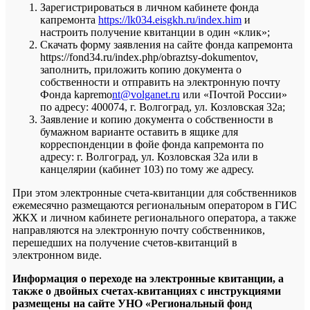
Зарегистрироваться в личном кабинете фонда
капремонта
https://lk034.eisgkh.ru/index.him
и
настроить получение квитанции в один «клик»;
Скачать форму заявления на сайте фонда капремонта
https://fond34.ru/index.php/obraztsy-dokumentov,
заполнить, приложить копию документа о
собственности и отправить на электронную почту
Фонда kapremo
nt@volganet.ru
или «Почтой России»
по адресу: 400074, г. Волгоград, ул. Козловская 32а;
Заявление и копию документа о собственности в
бумажном варианте оставить в ящике для
корреспонденции в фойе фонда капремонта по
адресу: г. Волгоград, ул. Козловская 32а или в
канцелярии (кабинет 103) по тому же адресу.
При этом электронные счета-квитанции для собственников
ежемесячно размещаются региональным оператором в ГИС
ЖКХ и личном кабинете регионального оператора, а также
направляются на электронную почту собственников,
перешедших на получение счетов-квитанций в
электронном виде.
Информация о переходе на электронные квитанции, а
также о двойных счетах-квитанциях с инструкциями
размещены на сайте УНО «Региональный фонд