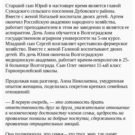
Старший сын Юрий в настоящее время является главой
Суводского сельского поселения Дубовского района.
Вместе с женой Натальей воспитали двоих детей. Артем
окончил Российскую академию народного хозяйства,
работает преподавателем в этом же заведении и является ее
аспирантом. Дочь Анна обучается в Волгоградском
государственном аграрном университете на 5-ом курсе.
Младший сын Сергей возглавляет крестьянско-фермерское
хозяйство. Вместе с женой Галиной воспитывают двоих
детей. Их дочь Юлия окончила Волгоградскую
медицинскую академию, работает врачом-неврологом в 25-
й больнице Волгограда. Сын Олег окончил 11-ый класс
Горнопролейской школы.
Продолжая наш разговор, Анна Николаевна, умудренная
опытом женщина, поделилась секретом крепких семейных
отношений:
—
В первую очередь, — это готовность брать
ответственность друг за друга, уважительное отношение
к человеческому достоинству членов семьи, щедрость на
проявление похвалы за добрые поступки, сдержанность в
проявлении отрицательных эмоций.
Она подчеркнула, что семья – это труд, мир, где царят