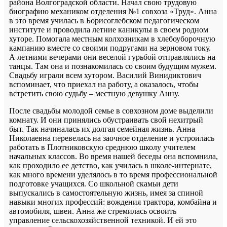
района Волгоградской области. Начал свою трудовую
биографию механиком отделения №1 совхоза «Труд». Анна
в это время училась в Борисоглебском педагогическом
институте и проводила летние каникулы в своем родном
хуторе. Помогала местным колхозникам в хлебоуборочную
кампанию вместе со своими подругами на зерновом току.
А летними вечерами они веселой гурьбой отправлялись на
танцы. Там она и познакомилась со своим будущим мужем.
Свадьбу играли всем хутором. Василий Винидиктович
вспоминает, что приехал на работу, а оказалось, чтобы
встретить свою судьбу – местную девушку Анну.
После свадьбы молодой семье в совхозном доме выделили
комнату. И они принялись обустраивать свой нехитрый
быт. Так начиналась их долгая семейная жизнь. Анна
Николаевна перевелась на заочное отделение и устроилась
работать в Плотниковскую среднюю школу учителем
начальных классов. Во время нашей беседы она вспомнила,
как проходило ее детство, как училась в школе-интернате,
как много времени уделялось в то время профессиональной
подготовке учащихся. Со школьной скамьи дети
выпускались в самостоятельную жизнь, имея за спиной
навыки многих профессий: вождения трактора, комбайна и
автомобиля, швеи. Анна же стремилась освоить
управление сельскохозяйственной техникой. И ей это