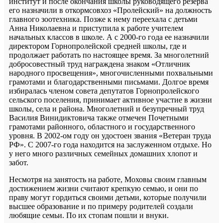
институт и после окончания школы руководящего резерва
его назначили в откормсовхоз «Пролейский» на должность
главного зоотехника. Позже к нему переехала с детьми
Анна Николаевна и приступила к работе учителем
начальных классов в школе. А с 2000-го года ее назначили
директором Горнопролейской средней школы, где и
продолжает работать по настоящее время. За многолетний
добросовестный труд награждена знаком «Отличник
народного просвещения», многочисленными похвальными
грамотами и благодарственными письмами. Долгое время
избиралась членом совета депутатов Горнопролейского
сельского поселения, принимает активное участие в жизни
школы, села и района. Многолетний и безупречный труд
Василия Винидиктовича также отмечен Почетными
грамотами районного, областного и государственного
уровня. В 2002-ом году он удостоен звания «Ветеран труда
РФ». С 2007-го года находится на заслуженном отдыхе. Но
у него много различных семейных домашних хлопот и
забот.
Несмотря на занятость на работе, Моховы своим главным
достижением жизни считают крепкую семью, и они по
праву могут гордиться своими детьми, которые получили
высшее образование и по примеру родителей создали
любящие семьи. По их стопам пошли и внуки.