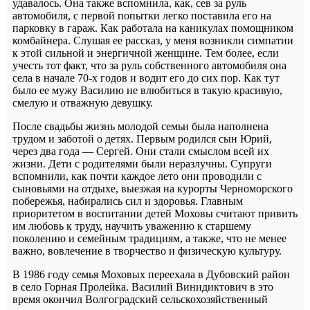
удавалось. Она также вспомнила, как, сев за руль
автомобиля, с первой попытки легко поставила его на
парковку в гараж. Как работала на каникулах помощником
комбайнера. Слушая ее рассказ, у меня возникли симпатии
к этой сильной и энергичной женщине. Тем более, если
учесть тот факт, что за руль собственного автомобиля она
села в начале 70-х годов и водит его до сих пор. Как тут
было ее мужу Василию не влюбиться в такую красивую,
смелую и отважную девушку.
После свадьбы жизнь молодой семьи была наполнена
трудом и заботой о детях. Первым родился сын Юрий,
через два года — Сергей. Они стали смыслом всей их
жизни. Дети с родителями были неразлучны. Супруги
вспомнили, как почти каждое лето они проводили с
сыновьями на отдыхе, выезжая на курорты Черноморского
побережья, набирались сил и здоровья. Главным
приоритетом в воспитании детей Моховы считают привить
им любовь к труду, научить уважению к старшему
поколению и семейным традициям, а также, что не менее
важно, вовлечение в творчество и физическую культуру.
В 1986 году семья Моховых переехала в Дубовский район
в село Горная Пролейка. Василий Винидиктович в это
время окончил Волгоградский сельскохозяйственный