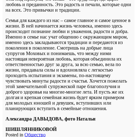
любовь и преданность. Это радость и печали, которые одни
на всех. Это привычки и традиции.
Семья для каждого из нас – самое главное и самое ценное в
жизни. В ней начинается жизнь человека, именно здесь
происходит познание любви и уважения, радости и добра.
Именно в семье нас учат общению с окружающим миром,
именно здесь закладываются традиции и передаются из
поколения в поколение. Смотришь на добрые лица
супругов Моховых и понимаешь, что между ними
настоящая невероятная любовь, которая объединила их
ответственностью друг за друга, за всю семью, вела по
жизни, придавала силы и вдохновляла с легкостью
проходить испытания и экзамены, по-настоящему
чувствовать минуты радости и счастья. Хочется пожелать
этой замечательной супружеской паре благополучия и
доброго здоровья на многие-многие лета. И пусть же их
долгая и крепкая семейная жизнь будет ярким примером
для молодых юношей и девушек, вступивших или
планирующих вступить в семейные отношения
.
Александра ДАВЫДОВА, фото Натальи
ШИШЛЯННИКОВОЙ
Posted in
Общество