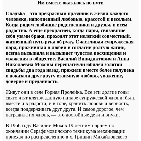
Им вместе оказалось по пути
Свадьба – это прекрасный праздник в жизни каждого
человека, наполненный любовью, красотой и весельем.
Когда рядом любящие родственники и друзья, и всем
радостно. А еще прекрасней, когда пары, связавшие
себя узами брака, проходят этот нелегкий совместный,
жизненный путь рука об руку. Счастливая супружеская
пара, прожившая в любви и согласии долгую жизнь,
всегда вызывала и вызывает чувства восхищения и
уважения в обществе. Василий Винидиктович и Анна
Николаевна Моховы перешагнули юбилей золотой
свадьбы два года назад, прожили вместе более полувека
и доказали друг другу взаимную любовь, уважение,
доверие и преданность.
Живут они в селе Горная Пролейка. Все эти долгие годы
свято чтят клятву, данную на заре супружеской жизни: быть
вместе и в радости, и в горе, хранить любовь и верность,
всегда поддерживать друг друга. И самое дорогое, чем
наградила их жизнь, — это достойные дети и внуки.
В 1966 году Василий Мохов 19-летним парнем по
окончании Серафимовичского техникума механизации
приехал по распределению в х. Гришин Михайловского