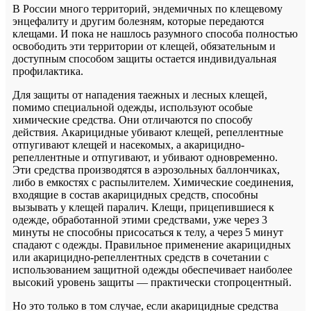
В России много территорий, эндемичных по клещевому
энцефалиту и другим болезням, которые передаются
клещами. И пока не нашлось разумного способа полностью
освободить эти территории от клещей, обязательным и
доступным способом защиты остается индивидуальная
профилактика.
Для защиты от нападения таежных и лесных клещей,
помимо специальной одежды, используют особые
химические средства. Они отличаются по способу
действия. Акарицидные убивают клещей, репеллентные
отпугивают клещей и насекомых, а акарицидно-
репеллентные и отпугивают, и убивают одновременно.
Эти средства производятся в аэрозольных баллончиках,
либо в емкостях с распылителем. Химические соединения,
входящие в состав акарицидных средств, способны
вызывать у клещей паралич. Клещи, прицепившиеся к
одежде, обработанной этими средствами, уже через 3
минуты не способны присосаться к телу, а через 5 минут
спадают с одежды. Правильное применение акарицидных
или акарицидно-репеллентных средств в сочетании с
использованием защитной одежды обеспечивает наиболее
высокий уровень защиты — практически стопроцентный.
Но это только в том случае, если акарицидные средства