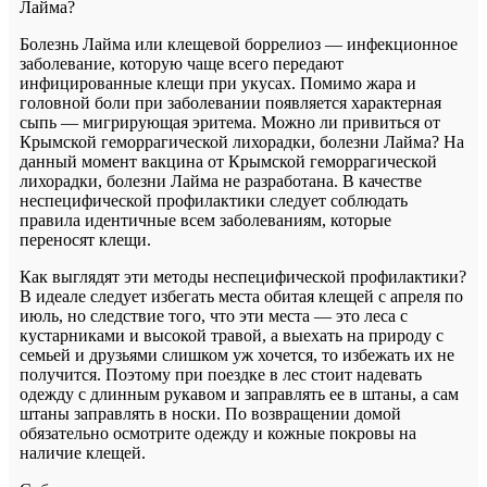
Лайма?
Болезнь Лайма или клещевой боррелиоз — инфекционное
заболевание, которую чаще всего передают
инфицированные клещи при укусах. Помимо жара и
головной боли при заболевании появляется характерная
сыпь — мигрирующая эритема. Можно ли привиться от
Крымской геморрагической лихорадки, болезни Лайма? На
данный момент вакцина от Крымской геморрагической
лихорадки, болезни Лайма не разработана. В качестве
неспецифической профилактики следует соблюдать
правила идентичные всем заболеваниям, которые
переносят клещи.
Как выглядят эти методы неспецифической профилактики?
В идеале следует избегать места обитая клещей с апреля по
июль, но следствие того, что эти места — это леса с
кустарниками и высокой травой, а выехать на природу с
семьей и друзьями слишком уж хочется, то избежать их не
получится. Поэтому при поездке в лес стоит надевать
одежду с длинным рукавом и заправлять ее в штаны, а сам
штаны заправлять в носки. По возвращении домой
обязательно осмотрите одежду и кожные покровы на
наличие клещей.