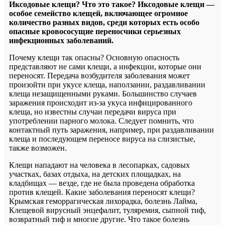
Иксодовые клещи? Что это такое? Иксодовые клещи —
особое семейство клещей, включающее огромное
количество разных видов, среди которых есть особо
опасные кровососущие переносчики серьезных
инфекционных заболеваний.
Почему клещи так опасны? Основную опасность
представляют не сами клещи, а инфекции, которые они
переносят. Передача возбудителя заболевания может
произойти при укусе клеща, наползании, раздавливании
клеща незащищенными руками. Большинство случаев
заражения происходит из-за укуса инфицированного
клеща, но известны случаи передачи вируса при
употреблении парного молока. Следует помнить, что
контактный путь заражения, например, при раздавливании
клеща и последующем переносе вируса на слизистые,
также возможен.
Клещи нападают на человека в лесопарках, садовых
участках, базах отдыха, на детских площадках, на
кладбищах — везде, где не была проведена обработка
против клещей. Какие заболевания переносят клещи?
Крымская геморрагическая лихорадка, болезнь Лайма,
Клещевой вирусный энцефалит, туляремия, сыпной тиф,
возвратный тиф и многие другие. Что такое болезнь