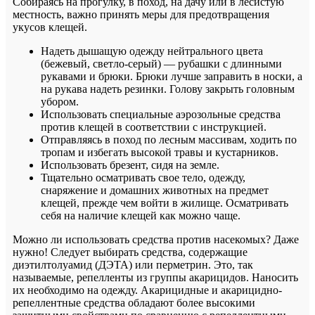
Собираясь на прогулку, в поход, на дачу или в лесистую
местность, важно принять меры для предотвращения
укусов клещей.
Надеть дышащую одежду нейтрального цвета
(бежевый, светло-серый) — рубашки с длинными
рукавами и брюки. Брюки лучше заправить в носки, а
на рукава надеть резинки. Голову закрыть головным
убором.
Использовать специальные аэрозольные средства
против клещей в соответствии с инструкцией.
Отправляясь в поход по лесным массивам, ходить по
тропам и избегать высокой травы и кустарников.
Использовать брезент, сидя на земле.
Тщательно осматривать свое тело, одежду,
снаряжение и домашних животных на предмет
клещей, прежде чем войти в жилище. Осматривать
себя на наличие клещей как можно чаще.
Можно ли использовать средства против насекомых? Даже
нужно! Следует выбирать средства, содержащие
диэтилтолуамид (ДЭТА) или перметрин. Это, так
называемые, репелленты из группы акарицидов. Наносить
их необходимо на одежду. Акарицидные и акарицидно-
репеллентные средства обладают более высокими