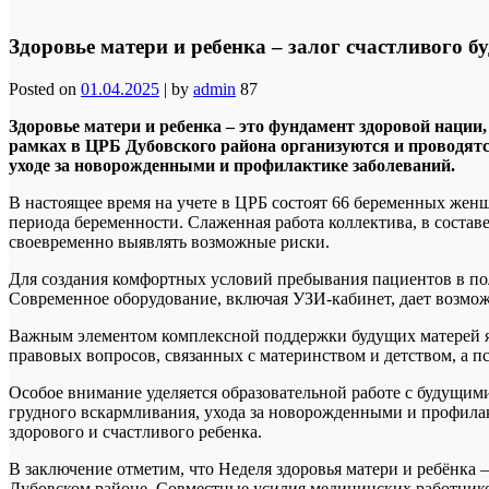
Здоровье матери и ребенка – залог счастливого б
Posted on
01.04.2025
|
by
admin
87
Здоровье матери и ребенка – это фундамент здоровой нации, 
рамках в ЦРБ Дубовского района организуются и проводят
уходе за новорожденными и профилактике заболеваний.
В настоящее время на учете в ЦРБ состоят 66 беременных ж
периода беременности. Слаженная работа коллектива, в состав
своевременно выявлять возможные риски.
Для создания комфортных условий пребывания пациентов в по
Современное оборудование, включая УЗИ-кабинет, дает возмож
Важным элементом комплексной поддержки будущих матерей я
правовых вопросов, связанных с материнством и детством, а 
Особое внимание уделяется образовательной работе с будущим
грудного вскармливания, ухода за новорожденными и профилак
здорового и счастливого ребенка.
В заключение отметим, что Неделя здоровья матери и ребёнка 
Дубовском районе. Совместные усилия медицинских работнико