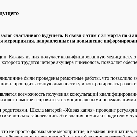
удущего
залог счастливого будущего. В связи с этим с 31 марта по 6 
ся мероприятия, направленные на повышение информированн
енщин. Каждая из них получает квалифицированную медицинску
е которого трудятся четыре акушера-гинеколога, позволяет обе
ликлинике были проведены ремонтные работы, что позволило зн
ность проводить точную диагностику и контролировать развити
вляется возможность получения консультаций квалифицирован
психолог помогает справиться с эмоциональными переживаниями
и родителями. Школа матерей «Живая капля» проводит регулярн
тики детских заболеваний. Эти знания помогают родителям чувс
– это не просто формальное мероприятие, а важная инициатива, 
в, общественных организаций и самих будущих родителей позво