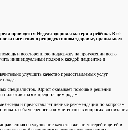
апреля проводится Неделя здоровья матери и ребёнка. В её
ости населения о репродуктивном здоровье, правильном
ю помощь и всестороннюю поддержку на протяжении всего
спечить индивидуальный подход к каждой пациентке и
ачительно улучшить качество предоставляемых услуг.
е плода.
ных специалистов. Юрист оказывает помощь в решении
 и подготовиться к предстоящим родам.
ые беседы и предоставляет ценные рекомендации по вопросам
твовать себя увереннее и компетентнее в вопросах воспитания
направленная на улучшение качества жизни матерей и детей в
ляют создать благоприятные условия для рождения и