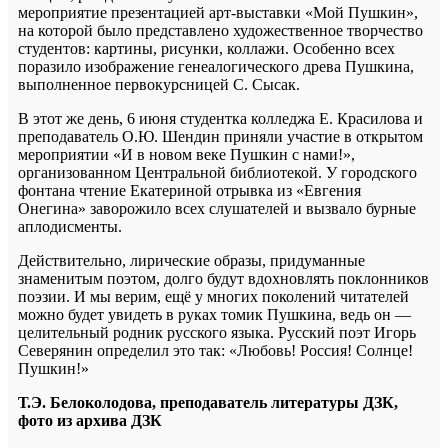
мероприятие презентацией арт-выставки «Мой Пушкин»,
на которой было представлено художественное творчество
студентов: картины, рисунки, коллажи. Особенно всех
поразило изображение генеалогического древа Пушкина,
выполненное первокурсницей С. Сысак.
В этот же день, 6 июня студентка колледжа Е. Красилова и
преподаватель О.Ю. Шендин приняли участие в открытом
мероприятии «И в новом веке Пушкин с нами!»,
организованном Центральной библиотекой. У городского
фонтана чтение Екатериной отрывка из «Евгения
Онегина» заворожило всех слушателей и вызвало бурные
аплодисменты.
Действительно, лирические образы, придуманные
знаменитым поэтом, долго будут вдохновлять поклонников
поэзии. И мы верим, ещё у многих поколений читателей
можно будет увидеть в руках томик Пушкина, ведь он —
целительный родник русского языка. Русский поэт Игорь
Северянин определил это так: «Любовь! Россия! Солнце!
Пушкин!»
Т.Э. Белоколодова, преподаватель литературы ДЗК,
фото из архива ДЗК