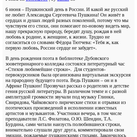
6 июня – Пушкинский день в России. И какой же русский
не любит Александра Сергеевича Пушкина!
Он живёт в
сердцах и душах людей разных поколений, потому что мы
чувствуем его стихи, они помогают по-новому видеть мир,
нашу прекрасную природу, бередят душу, рождая в ней
любовь к родине, к женщине, к жизни. Трудно не
согласиться со словами Фёдора Тютчева: «Тебя ж, как
первую любовь, России сердце не забудет».
В день рождения поэта в библиотеке Дубовского
зооветеринарного колледжа состоялся литературный час
«Стихов любимейшие строки». Для студентов-
первокурсников была организована виртуальная экскурсия
на прародину будущего поэта. Ведь Пушкин – он и в
Африке Пушкин! Прозвучал рассказ о родителях и детстве
гения русской литературы. В различном темпе и с разной
амплитудой громкости звучали под музыку Глинки,
Свиридова, Чайковского лирические стихи и отрывки из
поэтических произведений в исполнении известных
артистов и музыкантов. Участники вечера, в том числе
преподаватели Л.С. Филатова, О.Ю. Шендин, Т.А.
Бурдина, сами читали наизусть полюбившиеся строки,
внимательно слушали друг друга, комментировали свои
эмоции, рождаемые пушкинскими стихами. Закончилось