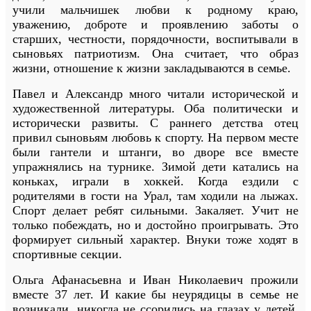
учили мальчишек любви к родному краю,
уважению, доброте и проявлению заботы о
старших, честности, порядочности, воспитывали в
сыновьях патриотизм. Она считает, что образ
жизни, отношение к жизни закладываются в семье.
Павел и Александр много читали исторической и
художественной литературы. Оба политически и
исторически развиты. С раннего детства отец
привил сыновьям любовь к спорту. На первом месте
были гантели и штанги, во дворе все вместе
упражнялись на турнике. Зимой дети катались на
коньках, играли в хоккей. Когда ездили с
родителями в гости на Урал, там ходили на лыжах.
Спорт делает ребят сильными. Закаляет. Учит не
только побеждать, но и достойно проигрывать. Это
формирует сильный характер. Внуки тоже ходят в
спортивные секции.
Ольга Афанасьевна и Иван Николаевич прожили
вместе 37 лет. И какие бы неурядицы в семье не
возникали, никогда не ссорились на глазах у детей.