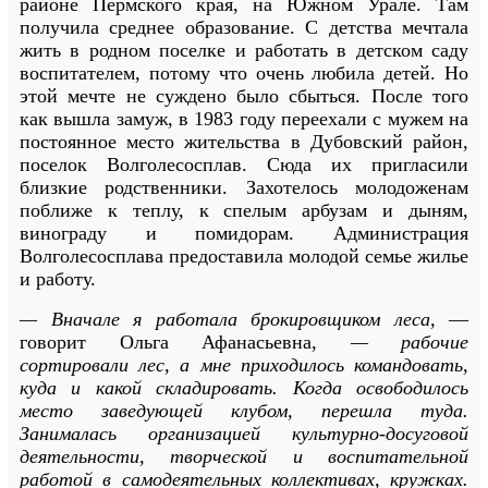
районе Пермского края, на Южном Урале. Там
получила среднее образование. С детства мечтала
жить в родном поселке и работать в детском саду
воспитателем, потому что очень любила детей. Но
этой мечте не суждено было сбыться. После того
как вышла замуж, в 1983 году переехали с мужем на
постоянное место жительства в Дубовский район,
поселок Волголесосплав. Сюда их пригласили
близкие родственники. Захотелось молодоженам
поближе к теплу, к спелым арбузам и дыням,
винограду и помидорам. Администрация
Волголесосплава предоставила молодой семье жилье
и работу.
— Вначале я работала брокировщиком леса,
—
говорит Ольга Афанасьевна,
— рабочие
сортировали лес, а мне приходилось командовать,
куда и какой складировать. Когда освободилось
место заведующей клубом, перешла туда.
Занималась организацией культурно-досуговой
деятельности, творческой и воспитательной
работой в самодеятельных коллективах, кружках.