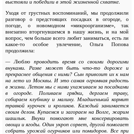
выстояли и победили в этой жизненной схватке.
Уходя от грустных воспоминаний, мы продолжили
разговор о предстоящих посадках в огороде, о
погоде, о новомодном «микроорганизме», так
внезапно вторгнувшемся в нашу жизнь, и на мой
вопрос, чем больше всего любит заниматься, есть ли
какое-то особое увлечение, Ольга Попова
продолжила:
— Люблю проводить время со своими дорогими
внуками. Разве может быть что-то дороже и
прекраснее общения с ними? Сын привозит их к нам
на лето из Москвы. И это самая огромная радость
в жизни. Летом мы с ними ухаживаем за посадками
в огороде. Поливаем грядки, дергаем траву,
собираем клубнику и малину. Младшенький кормит
травкой курочек и кроликов. Каждый занимается
своим делом. Купаемся и загораем на Волге, жарим
шашлык. Внуки помогают мне консервировать
овощи и ягоды. Один укроп сорвет, другой помогает
собрать урожай огурчиков или помидоров. Все при