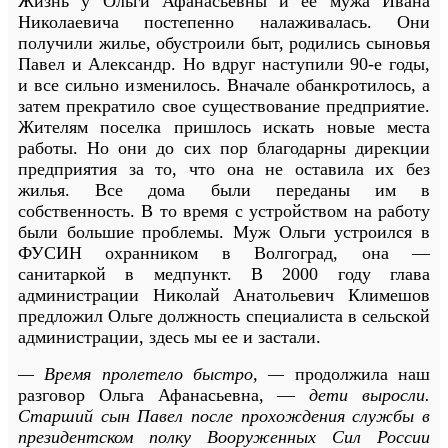
Жизнь у Ольги Афанасьевны и ее мужа Ивана
Николаевича постепенно налаживалась. Они
получили жилье, обустроили быт, родились сыновья
Павел и Александр. Но вдруг наступили 90-е годы,
и все сильно изменилось. Вначале обанкротилось, а
затем прекратило свое существование предприятие.
Жителям поселка пришлось искать новые места
работы. Но они до сих пор благодарны дирекции
предприятия за то, что она не оставила их без
жилья. Все дома были переданы им в
собственность. В то время с устройством на работу
были большие проблемы. Муж Ольги устроился в
ФУСИН охранником в Волгоград, она —
санитаркой в медпункт. В 2000 году глава
администрации Николай Анатольевич Климешов
предложил Ольге должность специалиста в сельской
администрации, здесь мы ее и застали.
— Время пролетело быстро, —
продолжила наш
разговор Ольга Афанасьевна, —
дети выросли.
Старший сын Павел после прохождения службы в
президентском полку Вооруженных Сил России