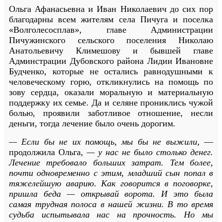
Ольга Афанасьевна и Иван Николаевич до сих пор
благодарны всем жителям села Пичуга и поселка
«Волголесосплав», главе Администрации
Пичужинского сельского поселения Николаю
Анатольевичу Климешову и бывшей главе
Админстрации Дубовского района Лидии Ивановне
Будченко, которые не остались равнодушными к
человеческому горю, откликнулись на помощь по
зову сердца, оказали моральную и материальную
поддержку их семье. Да и селяне прониклись чужой
болью, проявили заботливое отношение, несли
деньги, тогда лечение было очень дорогим.
— Если бы не их помощь, мы бы не выжили,
—
продолжила Ольга,
— у нас не было столько денег.
Лечение требовало больших затрат. Тем более,
почти одновременно с этим, младший сын попал в
тяжелейшую аварию. Как говорится в поговорке,
пришла беда — открывай ворота. И это была
самая трудная полоса в нашей жизни. В то время
судьба испытывала нас на прочность. Но мы