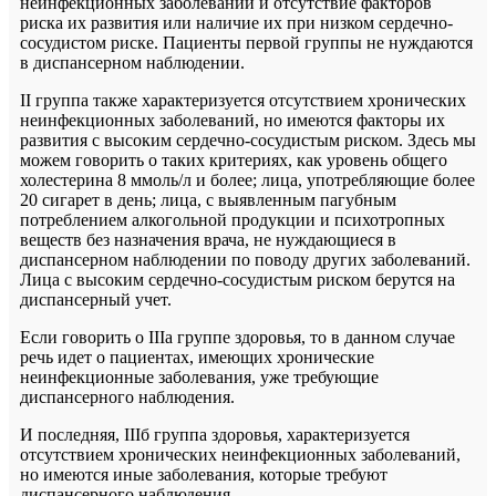
неинфекционных заболеваний и отсутствие факторов
риска их развития или наличие их при низком сердечно-
сосудистом риске. Пациенты первой группы не нуждаются
в диспансерном наблюдении.
II группа также характеризуется отсутствием хронических
неинфекционных заболеваний, но имеются факторы их
развития с высоким сердечно-сосудистым риском. Здесь мы
можем говорить о таких критериях, как уровень общего
холестерина 8 ммоль/л и более; лица, употребляющие более
20 сигарет в день; лица, с выявленным пагубным
потреблением алкогольной продукции и психотропных
веществ без назначения врача, не нуждающиеся в
диспансерном наблюдении по поводу других заболеваний.
Лица с высоким сердечно-сосудистым риском берутся на
диспансерный учет.
Если говорить о IIIа группе здоровья, то в данном случае
речь идет о пациентах, имеющих хронические
неинфекционные заболевания, уже требующие
диспансерного наблюдения.
И последняя, IIIб группа здоровья, характеризуется
отсутствием хронических неинфекционных заболеваний,
но имеются иные заболевания, которые требуют
диспансерного наблюдения.