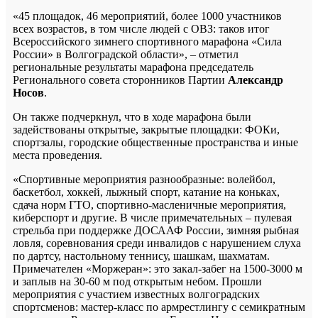
«45 площадок, 46 мероприятий, более 1000 участников
всех возрастов, в том числе людей с ОВЗ: таков итог
Всероссийского зимнего спортивного марафона «Сила
России» в Волгоградской области», – отметил
региональные результаты марафона председатель
Регионального совета сторонников Партии
Александр
Носов
.
Он также подчеркнул, что в ходе марафона были
задействованы открытые, закрытые площадки: ФОКи,
спортзалы, городские общественные пространства и иные
места проведения.
«Спортивные мероприятия разнообразные: волейбол,
баскетбол, хоккей, лыжный спорт, катание на коньках,
сдача норм ГТО, спортивно-масленичные мероприятия,
киберспорт и другие. В числе примечательных – пулевая
стрельба при поддержке ДОСААФ России, зимняя рыбная
ловля, соревнования среди инвалидов с нарушением слуха
по дартсу, настольному теннису, шашкам, шахматам.
Примечателен «Моржеран»: это закал-забег на 1500-3000 м
и заплыв на 30-60 м под открытым небом. Прошли
мероприятия с участием известных волгоградских
спортсменов: мастер-класс по армрестлингу с семикратным