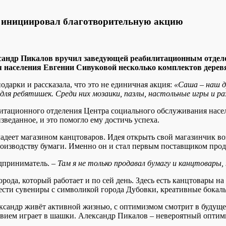
 инициировал благотворительную акцию
сандр Пикалов вручил заведующей реабилитационным отделе
 населения Евгении Сивуковой несколько комплектов деревя
одарки и рассказала, что это не единичная акция:
«Саша – наш д
для ребятишек. Среди них мозаики, пазлы, настольные игры и р
итационного отделения Центра социального обслуживания населе
изведанное, и это помогло ему достичь успеха.
ладеет магазином канцтоваров. Идея открыть свой магазинчик в
роизводству бумаги. Именно он и стал первым поставщиком про
дприниматель. –
Там я не только продавал бумагу и канцтовары
орода, который работает и по сей день. Здесь есть канцтовары 
ести сувениры с символикой города Дубовки, креативные бокалы
ександр живёт активной жизнью, с оптимизмом смотрит в будущ
твием играет в шашки. Александр Пикалов – невероятный оптими