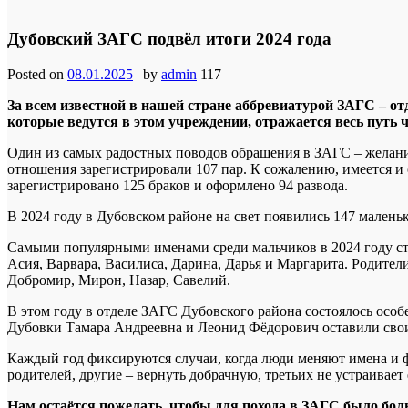
Дубовский ЗАГС подвёл итоги 2024 года
Posted on
08.01.2025
|
by
admin
117
За всем известной в нашей стране аббревиатурой ЗАГС – от
которые ведутся в этом учреждении, отражается весь путь ч
Один из самых радостных поводов обращения в ЗАГС – желание
отношения зарегистрировали 107 пар. К сожалению, имеется и 
зарегистрировано 125 браков и оформлено 94 развода.
В 2024 году в Дубовском районе на свет появились 147 маленьк
Самыми популярными именами среди мальчиков в 2024 году ста
Асия, Варвара, Василиса, Дарина, Дарья и Маргарита. Родител
Добромир, Мирон, Назар, Савелий.
В этом году в отделе ЗАГС Дубовского района состоялось осо
Дубовки Тамара Андреевна и Леонид Фёдорович оставили свои
Каждый год фиксируются случаи, когда люди меняют имена и 
родителей, другие – вернуть добрачную, третьих не устраивает 
Нам остаётся пожелать, чтобы для похода в ЗАГС было бо