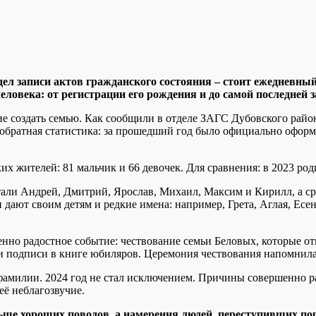
дел записи актов гражданского состояния – стоит ежедневны
еловека: от регистрации его рождения и до самой последней з
 создать семью. Как сообщили в отделе ЗАГС Дубовского района
обратная статистика: за прошедший год было официально оформл
их жителей: 81 мальчик и 66 девочек. Для сравнения: в 2023 род
ли Андрей, Дмитрий, Ярослав, Михаил, Максим и Кирилл, а сре
и дают своим детям и редкие имена: например, Грета, Аглая, Ес
бенно радостное событие: чествование семьи Беловых, которые 
 подписи в книге юбиляров. Церемония чествования напомнила 
фамилии. 2024 год не стал исключением. Причины совершенно 
её неблагозвучие.
льше хороших поводов, а намерения людей, переступивших п