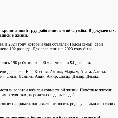
й кропотливый труд работников этой службы. В документах,
аписи в жизни.
, в 2024 году, который был объявлен Годом семьи, свои
ено 102 развода. Для сравнения: в 2023 году было
ились 190 ребятишек – 96 мальчиков и 94 девочки.
ди девочек – Ева, Ксения, Амина, Марьям, Агата, Алина,
ения, Эмма, Ясмина, Адам, Амир, Давид, Дамир, Демид,
отметили золотой юбилей совместной жизни. Почётные жители
им о чувствах, пережитых в день свадьбы.
разные: например, одни желают носить родовую фамилию своих
орог учреждения, были самыми благими и светлыми!