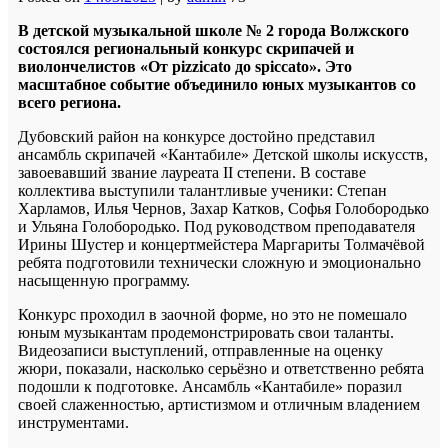
В детской музыкальной школе № 2 города Волжского
состоялся региональный конкурс скрипачей и
виолончелистов «От pizzicato до spiccato». Это
масштабное событие объединило юных музыкантов со
всего региона.
Дубовский район на конкурсе достойно представил
ансамбль скрипачей «Кантабиле» Детской школы искусств,
завоевавший звание лауреата II степени. В составе
коллектива выступили талантливые ученики: Степан
Харламов, Илья Чернов, Захар Катков, Софья Голобородько
и Ульяна Голобородько. Под руководством преподавателя
Ирины Шустер и концертмейстера Маргариты Толмачёвой
ребята подготовили технически сложную и эмоционально
насыщенную программу.
Конкурс проходил в заочной форме, но это не помешало
юным музыкантам продемонстрировать свои таланты.
Видеозаписи выступлений, отправленные на оценку
жюри, показали, насколько серьёзно и ответственно ребята
подошли к подготовке. Ансамбль «Кантабиле» поразил
своей слаженностью, артистизмом и отличным владением
инструментами.