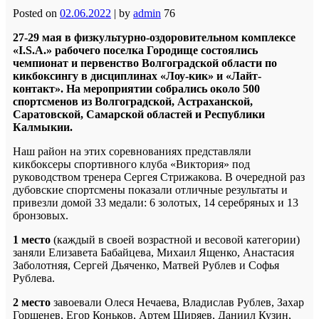
Posted on
02.06.2022
|
by
admin
76
27-29 мая в физкультурно-оздоровительном комплексе
«I.S.A.» рабочего поселка Городище состоялись
чемпионат и первенство Волгоградской области по
кикбоксингу
в дисциплинах «Лоу-кик» и «Лайт-
контакт». На мероприятии собрались около 500
спортсменов из Волгоградской, Астраханской,
Саратовской, Самарской областей и Республики
Калмыкии.
Наш район на этих соревнованиях представляли
кикбоксеры спортивного клуба «Виктория» под
руководством тренера Сергея Стрижакова. В очередной раз
дубовские спортсмены показали отличные результаты и
привезли домой 33 медали: 6 золотых, 14 серебряных и 13
бронзовых.
1 место
(каждый в своей возрастной и весовой категории)
заняли Елизавета Бабайцева, Михаил Ященко, Анастасия
Заболотняя, Сергей Дьяченко, Матвей Рублев и Софья
Рублева.
2 место
завоевали Олеся Нечаева, Владислав Рублев, Захар
Горшенев, Егор Коньков, Артем Ширяев, Даниил Кузин,