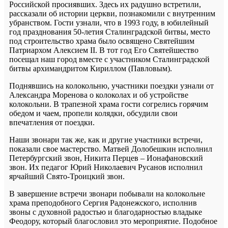
Российской просиявших. Здесь их радушно встретили,
рассказали об истории церкви, познакомили с внутренним
убранством. Гости узнали, что в 1993 году, в юбилейный
год празднования 50-летия Сталинградской битвы, место
под строительство храма было освящено Святейшим
Патриархом Алексием II. В тот год Его Святейшество
посещал наш город вместе с участником Сталинградской
битвы архимандритом Кириллом (Павловым).
Поднявшись на колокольню, участники поездки узнали от
Александра Моренова о колоколах и об устройстве
колокольни. В трапезной храма гости согрелись горячим
обедом и чаем, пропели колядки, обсудили свои
впечатления от поездки.
Наши звонари так же, как и другие участники встречи,
показали свое мастерство. Матвей Долобешкин исполнил
Петербургский звон, Никита Перцев – Ионафановский
звон. Их педагог Юрий Николаевич Русанов исполнил
ярчайший Свято-Троицкий звон.
В завершение встречи звонари побывали на колокольне
храма преподобного Сергия Радонежского, исполнив
звоны с духовной радостью и благодарностью владыке
Феодору, который благословил это мероприятие. Подобное