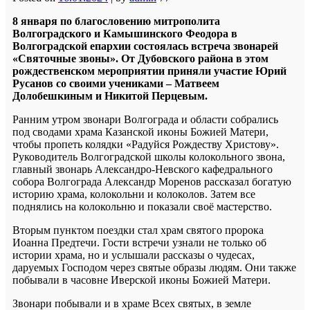
8 января по благословению митрополита
Волгоградского и Камышинского Феодора в
Волгоградской епархии состоялась встреча звонарей
«Святочные звоны».
От Дубовского района в этом
рождественском мероприятии приняли участие Юрий
Русанов со своими учениками – Матвеем
Долобешкиным и Никитой Перцевым.
Ранним утром звонари Волгограда и области собрались
под сводами храма Казанской иконы Божией Матери,
чтобы пропеть колядки «Радуйся Рождеству Христову».
Руководитель Волгоградской школы колокольного звона,
главный звонарь Александро-Невского кафедрального
собора Волгограда Александр Моренов рассказал богатую
историю храма, колокольни и колоколов. Затем все
поднялись на колокольню и показали своё мастерство.
Вторым пунктом поездки стал храм святого пророка
Иоанна Предтечи. Гости встречи узнали не только об
истории храма, но и услышали рассказы о чудесах,
даруемых Господом через святые образы людям. Они также
побывали в часовне Иверской иконы Божией Матери.
Звонари побывали и в храме Всех святых, в земле