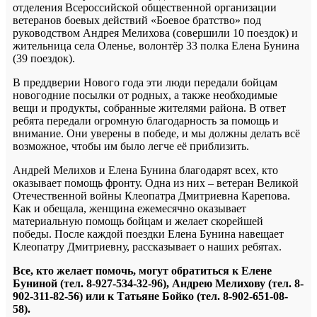
отделения Всероссийской общественной организации
ветеранов боевых действий «Боевое братство» под
руководством Андрея Мелихова (совершили 10 поездок) и
жительница села Оленье, волонтёр 33 полка Елена Бунина
(39 поездок).
В преддверии Нового года эти люди передали бойцам
новогодние посылки от родных, а также необходимые
вещи и продукты, собранные жителями района. В ответ
ребята передали огромную благодарность за помощь и
внимание. Они уверены в победе, и мы должны делать всё
возможное, чтобы им было легче её приблизить.
Андрей Мелихов и Елена Бунина благодарят всех, кто
оказывает помощь фронту. Одна из них – ветеран Великой
Отечественной войны Клеопатра Дмитриевна Карепова.
Как и обещала, женщина ежемесячно оказывает
материальную помощь бойцам и желает скорейшей
победы. После каждой поездки Елена Бунина навещает
Клеопатру Дмитриевну, рассказывает о наших ребятах.
Все, кто желает помочь, могут обратиться к Елене
Буниной (тел. 8-927-534-32-96), Андрею Мелихову (тел. 8-
902-311-82-56) или к Татьяне Бойко (тел. 8-902-651-08-
58).