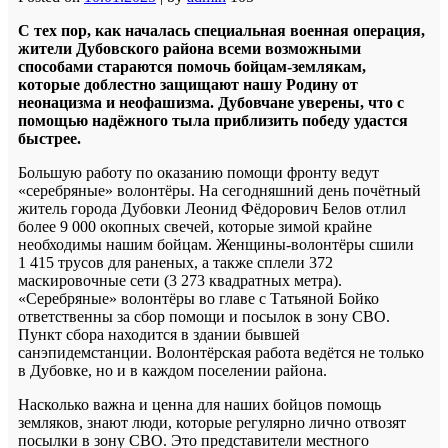
С тех пор, как началась специальная военная операция,
жители Дубовского района всеми возможными
способами стараются помочь бойцам-землякам,
которые доблестно защищают нашу Родину от
неонацизма и неофашизма. Дубовчане уверены, что
с
помощью надёжного тыла приблизить победу удастся
быстрее.
Большую работу по оказанию помощи фронту ведут
«серебряные» волонтёры. На сегодняшний день почётный
житель города Дубовки Леонид Фёдорович Белов отлил
более 9 000 окопных свечей, которые зимой крайне
необходимы нашим бойцам. Женщины-волонтёры сшили
1 415 трусов для раненых, а также сплели 372
маскировочные сети (3 273 квадратных метра).
«Серебряные» волонтёры во главе с Татьяной Бойко
ответственны за сбор помощи и посылок в зону СВО.
Пункт сбора находится в здании бывшей
санэпидемстанции. Волонтёрская работа ведётся не только
в Дубовке, но и в каждом поселении района.
Насколько важна и ценна для наших бойцов помощь
земляков, знают люди, которые регулярно лично отвозят
посылки в зону СВО. Это представители местного