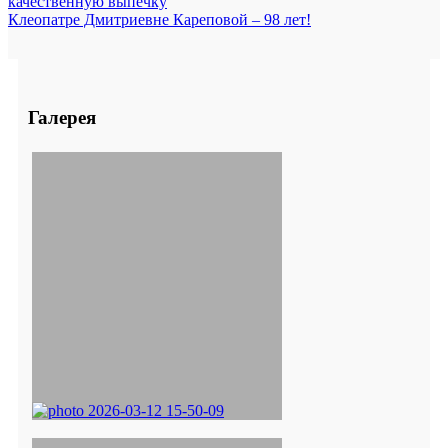
качественную выпечку
Клеопатре Дмитриевне Кареповой – 98 лет!
Галерея