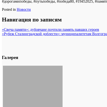
#дорогамипобеды, #путьпобеды, #победа80, #19452025, #памя
Posted in
Новости
Навигация по записям
«Свеча памяти»: дубовчане почтили память павших героев
«Рубеж Сталинградской доблести»: муниципалитетам Волгогра
Галерея