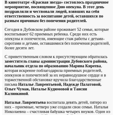
В кинотеатре «Красная звезда» состоялось праздничное
мероприятие, посвященное Дню опекуна. В этот день
поздравляли и чествовали людей, взявших на себя
ответственность за воспитание детей, оставшихся по
разным причинам без попечения родителей.
Сегодня в Дубовском районе проживает 52 семьи, которые
воспитывают 62 приемных ребенка. Среди них есть
опекуны и попечители, имеющие стаж работы с детьми-
сиротами и детьми, оставшимися без попечения родителей,
более десяти лет.
С приветственным словом к присутствующим обратилась
заместитель главы администрации Дубовского района,
начальник отдела по образованию
Марина Киреева
,
которая искренне поблагодарила приемных родителей,
опекунов и попечителей за их неравнодушное сердце и в
торжественной обстановке вручила благодарственные
письма
Наталье Лаврентьевой, Надежде Палатовой,
Ольге Чумак, Наталье Кудюмовой и Таисии
Калинкиной
.
Наталья Лаврентьева
воспитала девять детей, пятеро из
них – приемные, четверо уже создали свои семьи. Наталья
Николаевна – счастливая бабушка четырех внуков. Один из