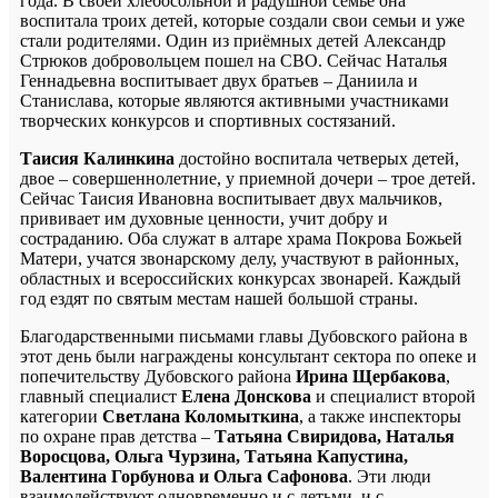
года. В своей хлебосольной и радушной семье она
воспитала троих детей, которые создали свои семьи и уже
стали родителями. Один из приёмных детей Александр
Стрюков добровольцем пошел на СВО. Сейчас Наталья
Геннадьевна воспитывает двух братьев – Даниила и
Станислава, которые являются активными участниками
творческих конкурсов и спортивных состязаний.
Таисия Калинкина
достойно воспитала четверых детей,
двое – совершеннолетние, у приемной дочери – трое детей.
Сейчас Таисия Ивановна воспитывает двух мальчиков,
прививает им духовные ценности, учит добру и
состраданию. Оба служат в алтаре храма Покрова Божьей
Матери, учатся звонарскому делу, участвуют в районных,
областных и всероссийских конкурсах звонарей. Каждый
год ездят по святым местам нашей большой страны.
Благодарственными письмами главы Дубовского района в
этот день были награждены консультант сектора по опеке и
попечительству Дубовского района
Ирина Щербакова
,
главный специалист
Елена Донскова
и специалист второй
категории
Светлана Коломыткина
, а также инспекторы
по охране прав детства –
Татьяна Свиридова, Наталья
Воросцова, Ольга Чурзина, Татьяна Капустина,
Валентина Горбунова и Ольга Сафонова
. Эти люди
взаимодействуют одновременно и с детьми, и с