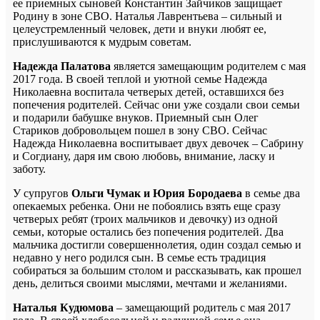
ее приемных сыновей Константин Зайчиков защищает
Родину в зоне СВО. Наталья Лаврентьева – сильный и
целеустремленный человек, дети и внуки любят ее,
прислушиваются к мудрым советам.
Надежда Палатова
является замещающим родителем с мая
2017 года. В своей теплой и уютной семье Надежда
Николаевна воспитала четверых детей, оставшихся без
попечения родителей. Сейчас они уже создали свои семьи
и подарили бабушке внуков. Приемный сын Олег
Стариков добровольцем пошел в зону СВО. Сейчас
Надежда Николаевна воспитывает двух девочек – Сабрину
и Согдиану, даря им свою любовь, внимание, ласку и
заботу.
У супругов
Ольги Чумак и Юрия Бородаева
в семье два
опекаемых ребенка. Они не побоялись взять еще сразу
четверых ребят (троих мальчиков и девочку) из одной
семьи, которые остались без попечения родителей. Два
мальчика достигли совершеннолетия, один создал семью и
недавно у него родился сын. В семье есть традиция
собираться за большим столом и рассказывать, как прошел
день, делиться своими мыслями, мечтами и желаниями.
Наталья Кудюмова
– замещающий родитель с мая 2017