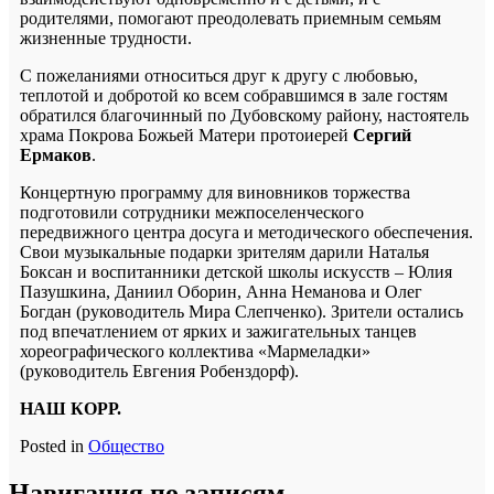
родителями, помогают преодолевать приемным семьям
жизненные трудности.
С пожеланиями относиться друг к другу с любовью,
теплотой и добротой ко всем собравшимся в зале гостям
обратился благочинный по Дубовскому району, настоятель
храма Покрова Божьей Матери протоиерей
Сергий
Ермаков
.
Концертную программу для виновников торжества
подготовили сотрудники межпоселенческого
передвижного центра досуга и методического обеспечения.
Свои музыкальные подарки зрителям дарили Наталья
Боксан и воспитанники детской школы искусств – Юлия
Пазушкина, Даниил Оборин, Анна Неманова и Олег
Богдан (руководитель Мира Слепченко). Зрители остались
под впечатлением от ярких и зажигательных танцев
хореографического коллектива «Мармеладки»
(руководитель Евгения Робенздорф).
НАШ КОРР.
Posted in
Общество
Навигация по записям