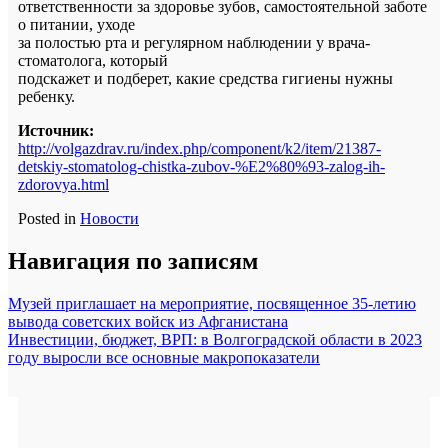
ответственности за здоровье зубов, самостоятельной заботе
о питании, уходе
за полостью рта и регулярном наблюдении у врача-
стоматолога, который
подскажет и подберет, какие средства гигиены нужны
ребенку.
Источник:
http://volgazdrav.ru/index.php/component/k2/item/21387-
detskiy-stomatolog-chistka-zubov-%E2%80%93-zalog-ih-
zdorovya.html
Posted in
Новости
Навигация по записям
Музей приглашает на мероприятие, посвященное 35-летию
вывода советских войск из Афганистана
Инвестиции, бюджет, ВРП: в Волгоградской области в 2023
году выросли все основные макропоказатели