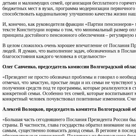
детьми и малоимущих семей, организация бесплатного горячег
бюджетных мест в вузах, программа модернизации первичного з
способствовать кардинальному улучшению качества жизни наш
И, конечно, как руководителя фракции «Партии пенсионеров» 
тексте Конституции нормы о том, что минимальный размер опл
принципа достойного пенсионного обеспечения – регулярную 
В целом сложилось очень хорошее впечатление от Послания Пр
людей. Я думаю, что выполнение задач, обозначенных в Посла
благосостояния каждого человека в отдельности»
Олег Савченко, председатель комиссии Волгоградской обла
«Президент не просто обозначал проблемы и говорил о необхо
отмечал, что зачастую, простые люди и их семьи не чувствую
получения средств под те программы, которые реализуются в с
конкретной семьи. Особенно тех семей, которые воспитывают 
конкретный человек почувствовал позитивные изменения. Счит
Алексей Волоцков, председатель комитета Волгоградской 
«Большая часть сегодняшнего Послания Президента России бы
страны. В частности, глава государства обратил внимание на н
самым, существенно повысить доход семьи. В регионе в после
образовательных учреждений. Поддержка из федерального бюдже