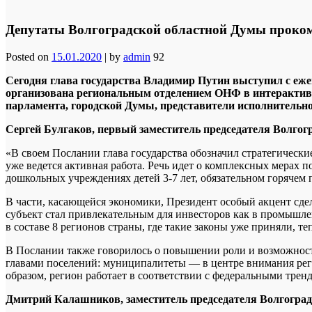
Депутаты Волгоградской областной Думы проком
Posted on
15.01.2020
|
by
admin
92
Сегодня глава государства Владимир Путин выступил с е
организована региональным отделением ОНФ в интерактивн
парламента, городской Думы, представители исполнительно
Сергей Булгаков, первый заместитель председателя Волгог
«В своем Послании глава государства обозначил стратегически
уже ведется активная работа. Речь идет о комплексных мерах
дошкольных учреждениях детей 3-7 лет, обязательном горяче
В части, касающейся экономики, Президент особый акцент сде
субъект стал привлекательным для инвесторов как в промышлен
в составе 8 регионов страны, где такие законы уже приняли, т
В Послании также говорилось о повышении роли и возможносте
главами поселений: муниципалитеты — в центре внимания рег
образом, регион работает в соответствии с федеральными тренд
Дмитрий Калашников, заместитель председателя Волгоград