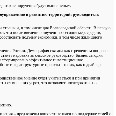
идентские поручения будут выполнены».
моуправлению и развитию территорий; руководитель
 страны и, в том числе для Волгоградской области. В первую
, что после введения озвученных сегодня мер, средств,
особствовать подъему экономики, в том числе жилищного
ления России. Демография связана как с решением вопросов
танет надбавка за классное руководство. Бизнес сегодня
ти сформировано эффективное инвестиционное
бные инфраструктурные проекты – о них, как о драйвере
Общественное мнение будет учитываться и при принятии
ты от внешних угроз, что позволяет последовательно
шению.
тупления – предложены конкретные шаги по поддержке семей с