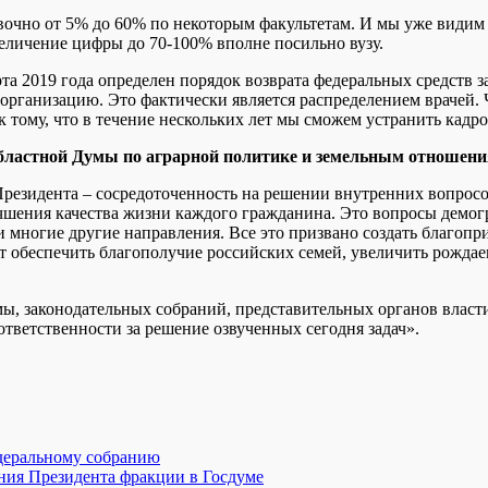
овочно от 5% до 60% по некоторым факультетам. И мы уже види
величение цифры до 70-100% вполне посильно вузу.
та 2019 года определен порядок возврата федеральных средств 
дорганизацию. Это фактически является распределением врачей.
 тому, что в течение нескольких лет мы сможем устранить кадр
бластной Думы по аграрной политике и земельным отношени
резидента – сосредоточенность на решении внутренних вопросо
улучшения качества жизни каждого гражданина. Это вопросы де
многие другие направления. Все это призвано создать благопри
т обеспечить благополучие российских семей, увеличить рожда
, законодательных собраний, представительных органов власти
ответственности за решение озвученных сегодня задач».
едеральному собранию
ания Президента фракции в Госдуме