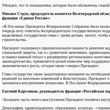
Убежден, что те инициативы, которые были обозначены главой 
Михаил Струк, председатель комитета Волгоградской облас
фракции «Единая Россия»:
«В Послании Президента Федеральному Собранию было нескольк
очередь хочу отметить беспрецедентную государственную подде
выделяемых государством семье с тремя детьми, хватит, чтоб
строительства.
Президент подчеркнул принципиальную важность решения зада
социальной защиты, так и с развитием экономики, здравоохран
услышал важный посыл о расширении региональных налоговых
законодательство, применяется целый комплекс мер поддержки
экономического роста, сегодня также говорил Президент.
Глава государства также акцентировал внимание на необходим
решений по внесению изменений в Конституцию. Президент отм
заниматься внутренними вопросами. В Послании Федеральному
Евгений Кареликов, руководитель фракции «Российская па
«Большую часть своего выступления Президент посвятил внут
Демография, здравоохранение, образование, культура – главн