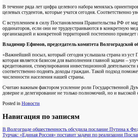
В течение ряда лет цифра целевого набора менялась ориентир
целевых студентов, которые учатся сегодня. Соответственно у
С вступлением в силу Постановления Правительства РФ от мар
ординаторов, если они не трудоустраиваются в конкретную ме
организацией и конкретной территорией постепенно приведет к
Владимир Ефимов, председатель комитета Волгоградской о
«Важнейший посыл, который сегодня услышала страна из уст П
которая является базисом для выполнения главной задачи – 
кредитования, стимулирования инвестиционной деятельности и 
соответственно поднять доходы граждан. Такой подход поможе
численности населения нашей страны.
Считаю важным фактором усиление роли Государственной Думы
доверие и делегирование не только полномочий, но и высокой 
Posted in
Новости
Навигация по записям
В Волгограде общественность обсудила послание Путина к Ф
Турчак: «Единая Россия» поставит задачи по реализации Посл