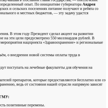
н определенный опыт. По инициативе губернатора
Андрея
дских и сельских поселениях питание получают и ребята со
ионального и местных бюджетов, — эту задачу удастся
ния. В этом году Президент сделал акцент на развитии
е на эти цели предусмотрено 550 миллиардов рублей. В
я мероприятия нацпроекта «Здравоохранение» и региональные
ьём, о внедрении новой системы оплаты труда в
удут поступать на лечебные факультеты для обучения на
чателей препаратов, которые предоставляются бесплатно или со
анению, ведь от состояния нашей отрасли напрямую зависят
гГМУ:
есть позитивные перемены.