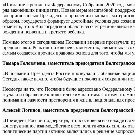
«Послание Президента Федеральному Собранию 2020 года можно
ряд важнейших инициатив. Новые меры масштабной поддержки 
воспринят посыл Президента о продлении выплаты материнского
образом, государство формирует достойные условия для создан
отметить, что в Волгоградской области за счет региональной 
рождении первенца и третьего ребенка.
Помимо этого в сегодняшнем Послании впервые прозвучали пр
предпосылки. Речь идет о ключевых моментах, связанных с сох
самым создается прочная правовая основа для того, чтобы мы у
Тамара Головачева, заместитель председателя Волгоградс
«В послании Президента России прозвучали глобальные национа
Сегодня также важно, чтобы будущие поколения сохранили ис
Несмотря на то, что Послание было адресовано Федеральному 
звучало и обращение к политическим партиям. Потому что мно
понимании важности претворения в жизнь национальных прое
Алексей Логинов, заместитель председателя Волгоградско
«Президент России подчеркнул, что в основе всего находится 
конструктивное взаимодействие всех политических сил, их отв
политические партии активно включились в решение вопросов,