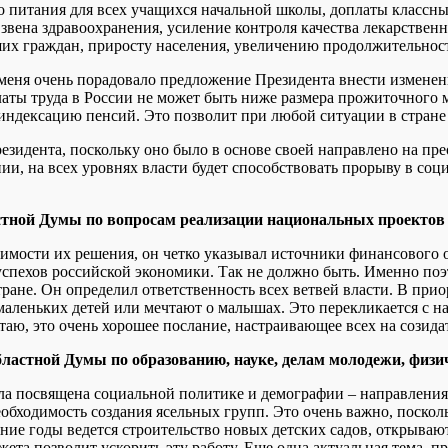
о питания для всех учащихся начальной школы, доплаты классны
вена здравоохранения, усиление контроля качества лекарственны
их граждан, приросту населения, увеличению продолжительнос
меня очень порадовало предложение Президента внести изменен
аты труда в России не может быть ниже размера прожиточного 
индексацию пенсий. Это позволит при любой ситуации в стране
езидента, поскольку оно было в основе своей направлено на п
нии, на всех уровнях власти будет способствовать прорыву в с
стной Думы по вопросам реализации национальных проектов 
димости их решения, он четко указывал источники финансового 
т успехов российской экономики. Так не должно быть. Именно п
тране. Он определил ответственность всех ветвей власти. В при
маленьких детей или мечтают о малышах. Это перекликается с н
аю, это очень хорошее послание, настраивающее всех на созида
областной Думы
по образованию, науке, делам молодежи, физич
ла посвящена социальной политике и демографии – направлениям
еобходимость создания ясельных групп. Это очень важно, посколь
дние годы ведется строительство новых детских садов, открыва
та позволит ускорить эту работу. Еще одна актуальная тема, п