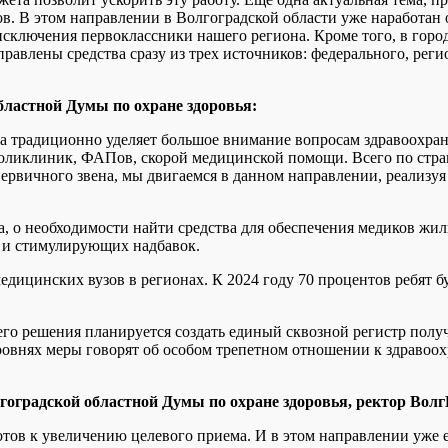
ов. В этом направлении в Волгоградской области уже наработа
 исключения первоклассники нашего региона. Кроме того, в горо
аправлены средства сразу из трех источников: федерального, рег
бластной Думы по охране здоровья:
 традиционно уделяет большое внимание вопросам здравоохране
оликлиник, ФАПов, скорой медицинской помощи. Всего по стран
первичного звена, мы двигаемся в данном направлении, реализу
а, о необходимости найти средства для обеспечения медиков жил
 и стимулирующих надбавок.
едицинских вузов в регионах. К 2024 году 70 процентов ребят б
его решения планируется создать единый сквозной регистр полу
овнях меры говорят об особом трепетном отношении к здравоохр
гоградской областной Думы по охране здоровья, ректор Вол
тов к увеличению целевого приема. И в этом направлении уже 