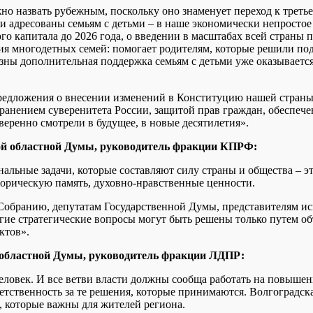
 назвать рубежным, поскольку оно знаменует переход к третье
адресованы семьям с детьми – в наше экономически непростое 
 капитала до 2026 года, о введении в масштабах всей страны по
ия многодетных семей: помогает родителям, которые решили под
казны дополнительная поддержка семьям с детьми уже оказывает
едложения о внесении изменений в Конституцию нашей страны –
ранением суверенитета России, защитой прав граждан, обеспече
веренно смотрели в будущее, в новые десятилетия».
кой областной Думы, руководитель фракции КПРФ:
льные задачи, которые составляют силу страны и общества – это
торическую память, духовно-нравственные ценности.
Собранию, депутатам Государственной Думы, представителям ис
гие стратегические вопросы могут быть решены только путем об
ктов».
й областной Думы, руководитель фракции ЛДПР:
человек. И все ветви власти должны сообща работать на повыше
етственность за те решения, которые принимаются. Волгоградска
 которые важны для жителей региона.