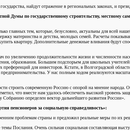
государства, найдут отражение в региональных законах, и през
тной Думы по государственному строительству, местному са
о главных тем, которые, безусловно, актуальны для всей нашей
ржку материнства и детства, молодых семей. Расчеты показывают
ы купить квартиру. Дополнительные денежные вливания будут сп
ч по увеличению продолжительности жизни и численности насе
ения, образования. Большим подспорьем для школьных учителей с
 преференций для инвесторов. Кстати, в Волгоградской облас
 предпринимательства. У нас полным ходом реализуются масшта
ости строить современную Россию с опорой на мнение народа. 
етил, что вместе нам удалось обеспечить высокий уровень защи
 Собранию определен вектор дальнейшего развития России».
ртия пенсионеров за социальную справедливость»
:
ренним проблемам страны и предложил реальные меры по их ре
ые темы Послания. Очень сильная социальная составляющая выс