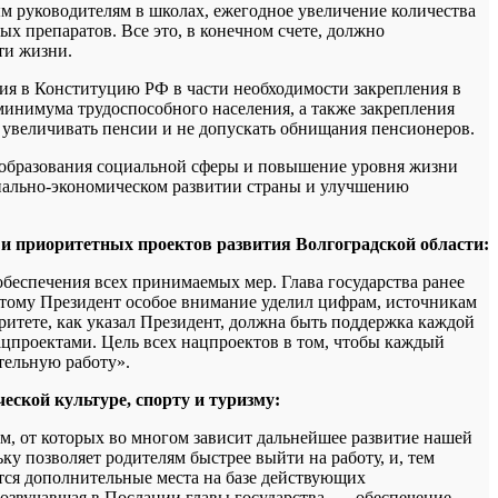
м руководителям в школах, ежегодное увеличение количества
х препаратов. Все это, в конечном счете, должно
ти жизни.
ия в Конституцию РФ в части необходимости закрепления в
минимума трудоспособного населения, а также закрепления
 увеличивать пенсии и не допускать обнищания пенсионеров.
реобразования социальной сферы и повышение уровня жизни
оциально-экономическом развитии страны и улучшению
и приоритетных проектов развития Волгоградской области:
обеспечения всех принимаемых мер. Глава государства ранее
оэтому Президент особое внимание уделил цифрам, источникам
оритете, как указал Президент, должна быть поддержка каждой
ацпроектами. Цель всех нацпроектов в том, чтобы каждый
тельную работу».
еской культуре, спорту и туризму
:
, от которых во многом зависит дальнейшее развитие нашей
ку позволяет родителям быстрее выйти на работу, и, тем
ются дополнительные места на базе действующих
розвучавшая в Послании главы государства, — обеспечение