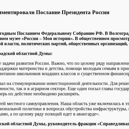
ментировали Послание Президента России
жегодным Посланием Федеральному Собранию РФ. В Волгогра
ом музее «Россия – Моя история». В общественном просмотр
й власти, политических партий, общественных организаций,
радской областной Думы:
е задачи развития России. Важно, что по целому ряду направлен
 поддержки материнства и детства, помощи молодым семьям в пр
м питании школьников младших классов и существенном финанси
лал на стимулировании инвестиционной деятельности. Для решен
ности, так и в аграрном секторе. Еще один посыл главы госуда
еперь их действие необходимо расширять.
й местного самоуправления. Наша область уже включилась в эт
иональной политики в вопросах обустройства инфраструктуры,
ами, а по целому ряду позиций идет в авангарде».
ской областной Думы, руководитель фракции «Справедливая