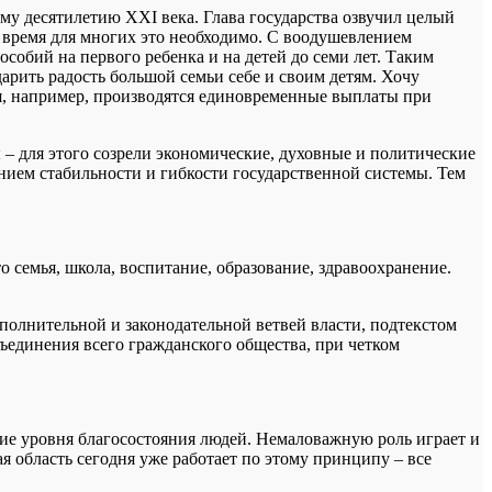
му десятилетию XXI века. Глава государства озвучил целый
время для многих это необходимо. С воодушевлением
собий на первого ребенка и на детей до семи лет. Таким
арить радость большой семьи себе и своим детям. Хочу
ся, например, производятся единовременные выплаты при
 для этого созрели экономические, духовные и политические
нием стабильности и гибкости государственной системы. Тем
 семья, школа, воспитание, образование, здравоохранение.
полнительной и законодательной ветвей власти, подтекстом
ъединения всего гражданского общества, при четком
ние уровня благосостояния людей. Немаловажную роль играет и
я область сегодня уже работает по этому принципу – все