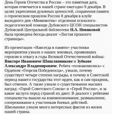
День Героев Отечества в России – это памятная дата,
которая отмечается в нашей стране ежегодно 9 декабря. В
целях укрепления духовных ценностей, сохранения памяти
о героическом прошлом России 8 декабря в клубе
выходного дня «Мимимотик» отделения психолого-
педагогической помощи Дубовского ЦСОН специалистом
Дубовской Центральной библиотеки
Н.А. Новиковой
была проведена беседа-диалог «Листая прошлого
страницы».
Из презентации «Навсегда в памяти» участники
мероприятия узнали о наших земляках, проявивших
героизм и отвагу в годы Великой Отечественной войны:
Викторе Ивановиче Шишлянникове
и
Зубкове
Александре Владимировиче
. Ребята «познакомились» с
Орденом «Георгия Победоносца», узнали, почему
существует четыре степени награды, и почему в Советский
период нашего государства этот орден, как и сам праздник,
был отменен. А также узнали о существовании высших
наград: «Герой Советского Союза» и «Герой России», и за
какие заслуги перед страной их дают. В диалоге с ребятами
специалисты вышли на взаимопонимание, размышление,
сопереживание к участникам боевых действий.
Школьники узнали много интересных фактов из жизни
нашей страны.