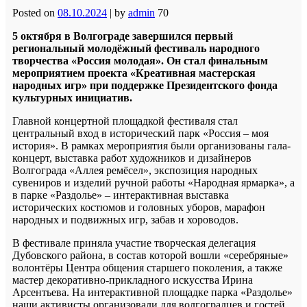
Posted on
08.10.2024
|
by
admin
70
5 октября в Волгограде завершился первый
региональный молодёжный фестиваль народного
творчества «Россия молодая». Он стал финальным
мероприятием проекта «Креативная мастерская
народных игр» при поддержке Президентского фонда
культурных инициатив.
Главной концертной площадкой фестиваля стал
центральный вход в исторический парк «Россия – моя
история». В рамках мероприятия были организованы гала-
концерт, выставка работ художников и дизайнеров
Волгограда «Аллея ремёсел», экспозиция народных
сувениров и изделий ручной работы «Народная ярмарка», а
в парке «Раздолье» – интерактивная выставка
исторических костюмов и головных уборов, марафон
народных и подвижных игр, забав и хороводов.
В фестивале приняла участие творческая делегация
Дубовского района, в состав которой вошли «серебряные»
волонтёры Центра общения старшего поколения, а также
мастер декоративно-прикладного искусства Ирина
Арсентьева. На интерактивной площадке парка «Раздолье»
наши активисты организовали для волгоградцев и гостей