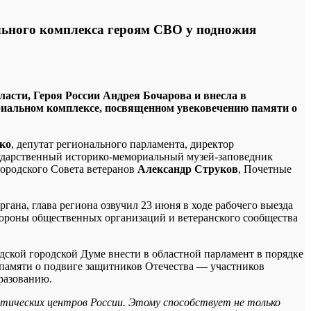
льного комплекса героям СВО у подножия
ласти, Героя России Андрея Бочарова и внесла в
риальном комплексе, посвященном увековечению памяти о
ко
, депутат регионального парламента, директор
ударственный историко-мемориальный музей-заповедник
 городского Совета ветеранов
Александр Струков
, Почетные
ана, глава региона озвучил 23 июня в ходе рабочего выезда
тороны общественных организаций и ветеранского сообщества
ской городской Думе внести в областной парламент в порядке
памяти о подвиге защитников Отечества — участников
разованию.
отических центров России. Этому способствует не только