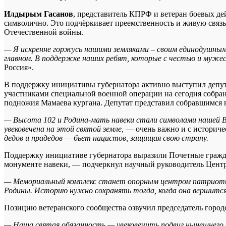
Илдырым Гасанов
, представитель КПРФ и ветеран боевых де
символично. Это подчёркивает преемственность и живую связь
Отечественной войны.
— Я искренне горжусь нашими земляками – своим единодушным 
главном. В поддержке наших ребят, которые с честью и муже
Россия».
В поддержку инициативы губернатора активно выступил депу
участниками специальной военной операции на сегодня собран
подножия Мамаева кургана. Депутат представил собравшимся
— Высота 102 и Родина-мать навеки стали символами нашей Ве
увековечена на этой святой земле,
— очень важно и с историче
дедов и прадедов — бьет нацистов, защищая свою страну.
Поддержку инициативе губернатора выразили Почетные граждан
монументе навеки, — подчеркнул научный руководитель Цент
— Мемориальный комплекс станет опорным центром патриотич
Родины. Историю нужно сохранять тогда, когда она вершится,
Позицию ветеранского сообщества озвучил председатель город
— Наша святая обязанность — увековечить подвиг нынешнего п