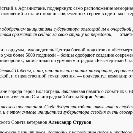
йствий в Афганистане, подчеркнул: само расположение мемориа
 поколений и ставит подвиг современных героев в один ряд с г
одобрением инициативы губернатора волгоградцы в очередной ра
ством сражаются сейчас за свою страну на передовой
, — отмет
тат гордумы, руководитель Центра боевой подготовки «Бессме
о уже более 5000 подписей – бойцы одобряют создание современ
 видеоролик, записанный штурмовым отрядом «Бессмертный Ста
ликой Победы, и то, что память о наших товарищах, героически
ской, и с нравственной точки зрения, — подчеркнул командир о
е города-героя Волгограда. Закладывая память о событиях СВО
ра по изучению Сталинградской битвы
Борис Усик
.
еского воспитания. Сюда будут приходить школьники и студен
 и в этом смысле инициатива губернатора сегодня очень своев
ского Совета ветеранов
Александр Струков
:
околения защитников, достойных наследников дедов и прадедов