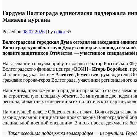
Гордума Волгограда единогласно поддержала ини
Мамаева кургана
Posted on
08.07.2026
|
by
editor
65
Волгоградская городская Дума сегодня на заседании единог
Волгоградскую областную Думу в порядке законодательной
подвиге защитников Отечества — участников специальной 
На заседании гордумы присутствовали сенатор Российской Фе
Волгоградского филиала центра «ВОИН»
Игорь Воробьев
, пр
«Сталинградская битва»
Алексей Дементьев
, руководитель О
граждане города-героя Волгограда, участники регионального 
Напомним, предложение о придании правового статуса мемориа
на строительную площадку объекта. За минувшие две недели 
региона, областных отделений всех политических партий, мо
На минувшей неделе Общественная палата Волгограда также по
законодательной инициативы проект закона Волгоградской об
специальной военной операции». 3 июля проект документа бы
— Такая всеобщая поддержка волгоградцев — неслучайна. Горо