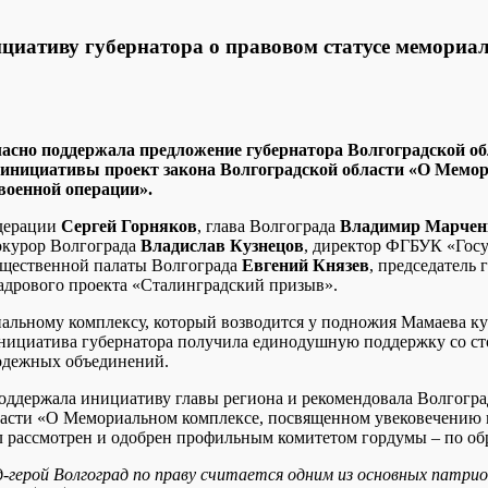
циативу губернатора о правовом статусе мемориа
ласно поддержала предложение губернатора Волгоградской об
 инициативы проект закона Волгоградской области «О Мемо
военной операции».
дерации
Сергей Горняков
, глава Волгограда
Владимир Марчен
окурор Волгограда
Владислав Кузнецов
, директор ФГБУК «Гос
бщественной палаты Волгограда
Евгений Князев
, председатель
кадрового проекта «Сталинградский призыв».
льному комплексу, который возводится у подножия Мамаева кург
инициатива губернатора получила единодушную поддержку со с
лодежных объединений.
ддержала инициативу главы региона и рекомендовала Волгоград
ласти «О Мемориальном комплексе, посвященном увековечению 
л рассмотрен и одобрен профильным комитетом гордумы – по об
д-герой Волгоград по праву считается одним из основных патри