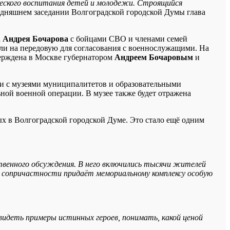
еского воспитания детей и молодежи. Строящийся
одняшнем заседании Волгоградской городской Думы глава
а
Андрея Бочарова
с бойцами СВО и членами семей
яли на передовую для согласования с военнослужащими. На
верждена в Москве губернатором
Андреем Бочаровым
и
ии с музеями муниципалитетов и образовательными
ьной военной операции. В музее также будет отражена
х в Волгоградской городской Думе. Это стало ещё одним
твенного обсуждения. В него включились тысячи жителей
о сопричастности придаёт мемориальному комплексу особую
идеть примеры истинных героев, понимать, какой ценой