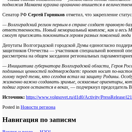
подножия Мамаева кургана органично впишется в величественн
Сенатор РФ
Сергей Горняков
отметил, что закрепление стат
— Волгоградский регион первым в стране создает правовую ба
ответственность. Новый мемориальный комплекс, как и весь М
смогут приезжать поклониться героям разных поколений люди 
Депутаты Волгоградской городской Думы единогласно поддерж
защитников Отечества — участников специальной военной опер
рассмотрена на общем заседании региональных парламентарие
— Инициатива губернатора Волгоградской области, Героя Рос
подлинных ценностей подтверждает: проект носит по-настоя
голову перед теми, кто сегодня встал на защиту Родины. Особ
жизненно важно создавать зримые, осязаемые ориентиры, ко
подвиг героев останется в веках,
— подчеркнул председатель 
Источник:
https://www.volgsovet.ru/d1d0/Activity/PressRelease/i2
Posted in
Новости региона
Навигация по записям
Вокруг и везде — H2O!