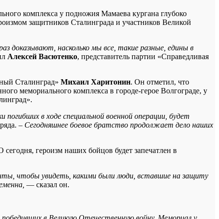
льного комплекса у подножия Мамаева кургана глубоко
ероизмом защитников Сталинграда и участников Великой
з доказывают, насколько мы все, такие разные, едины в
ил
Алексей Васютенко
, представитель партии «Справедливая
ртный Сталинград»
Михаил Харитонин
. Он отметил, что
ного мемориального комплекса в городе-герое Волгограде, у
линград».
 погибших в ходе специальной военной операции, будет
тряда.
– Сегодняшнее боевое братство продолжает дело наших
 сегодня, героизм наших бойцов будет запечатлен в
ты, чтобы увидеть, какими были люди, вставшие на защиту
ременна,
— сказал он.
, победивших в Великую Отечественную войну. Мемориал у