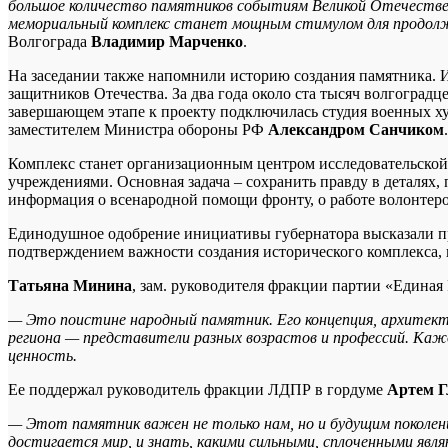
большое количество памятников событиям Великой Отечестве
мемориальный комплекс станет мощным стимулом для продол
Волгограда
Владимир Марченко
.
На заседании также напомнили историю создания памятника. И
защитников Отечества. За два года около ста тысяч волгоград
завершающем этапе к проекту подключилась студия военных х
заместителем Министра обороны РФ
Александром Санчиком
.
Комплекс станет организационным центром исследовательской 
учреждениями. Основная задача – сохранить правду в деталях,
информация о всенародной помощи фронту, о работе волонтеро
Единодушное одобрение инициативы губернатора высказали пр
подтверждением важности создания исторического комплекса,
Татьяна Минина
, зам. руководителя фракции партии «Единая
— Это поистине народный памятник. Его концепция, архитекту
региона — представители разных возрастов и профессий. Кажд
ценность.
Ее поддержал руководитель фракции ЛДПР в гордуме
Артем Г
— Этот памятник важен не только нам, но и будущим поколен
достигается мир, и знать, какими сильными, сплоченными яв