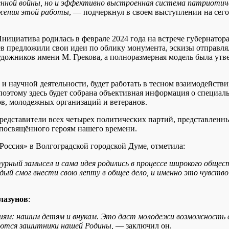
нной войны, но и эффективно выстроенная система патриотич
жения этой работы
, — подчеркнул в своем выступлении на сег
нициатива родилась в феврале 2024 года на встрече губернатор
цев предложили свои идеи по облику монумента, эскизы отправл
удожников имени М. Грекова, а полноразмерная модель была ут
и научной деятельности, будет работать в тесном взаимодейств
 поэтому здесь будет собрана объективная информация о специал
в, молодежных организаций и ветеранов.
едставители всех четырех политических партий, представленны
 посвящённого героям нашего времени.
 Россия» в Волгоградской городской Думе, отметила:
рный замысел и сама идея родились в процессе широкого общес
ый смог внести свою лепту в общее дело, и именно это чувств
лазунов
:
иям: нашим детям и внукам. Это даст молодежи возможность в
ляются защитники нашей Родины,
— заключил он.