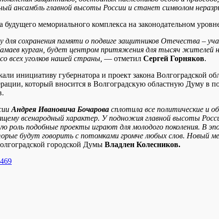
ый ансамбль главной высоты России и станет символом неразры
уса будущего мемориального комплекса на законодательном уров
зу для сохранения памяти о подвиге защитников Отечества – у
амаев курган, будет центром притяжения для тысяч жителей не 
со всех уголков нашей страны,
— отметил
Сергей Горняков
.
али инициативу губернатора и проект закона Волгоградской об
ации, который вносится в Волгоградскую областную Думу в пор
в.
сии
Андрея Ивановича Бочарова
сплотила все политические и о
щему всенародный характер. У подножия главной высоты Росс
ую роль подобные проекты играют для молодого поколения. В эп
торые будут говорить с потомками громче любых слов. Новый 
Волгоградской городской Думы
Владлен Колесников.
1469