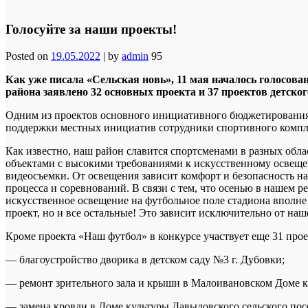
Голосуйте за наши проекты!
Posted on
19.05.2022
|
by
admin
95
Как уже писала «Сельская новь», 11 мая началось голосова
района заявлено 32 основных проекта и 37 проектов детск
Одним из проектов основного инициативного бюджетирования 
поддержки местных инициатив сотрудники спортивного компле
Как известно, наш район славится спортсменами в разных обл
объектами с высокими требованиями к искусственному освещен
видеосъемки. От освещения зависит комфорт и безопасность н
процесса и соревнований. В связи с тем, что осенью в нашем 
искусственное освещение на футбольное поле стадиона вполне 
проект, но и все остальные! Это зависит исключительно от наш
Кроме проекта «Наш футбол» в конкурсе участвует еще 31 пр
— благоустройство дворика в детском саду №3 г. Дубовки;
— ремонт зрительного зала и крыши в Малоивановском Доме к
— замена кровли в Доме культуры Давыдовского сельского пос