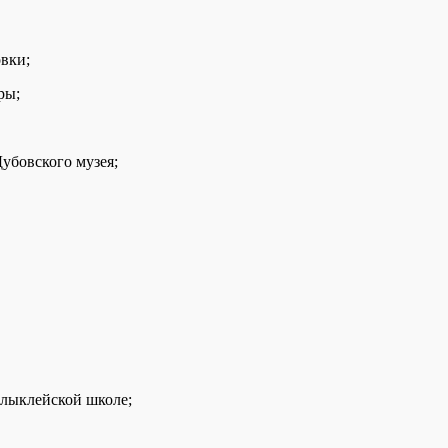
вки;
ры;
убовского музея;
алыклейской школе;