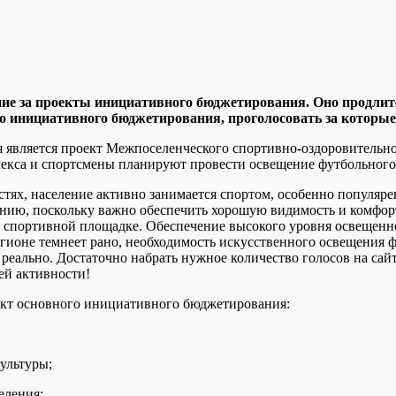
ние за проекты инициативного бюджетирования. Оно продлитс
ого инициативного бюджетирования, проголосовать за которы
является проект Межпоселенческого спортивно-оздоровительно
кса и спортсмены планируют провести освещение футбольного 
астях, население активно занимается спортом, особенно популя
ию, поскольку важно обеспечить хорошую видимость и комфортн
а спортивной площадке. Обеспечение высокого уровня освещенно
регионе темнеет рано, необходимость искусственного освещения 
реально. Достаточно набрать нужное количество голосов на сай
ей активности!
оект основного инициативного бюджетирования:
ультуры;
еления;