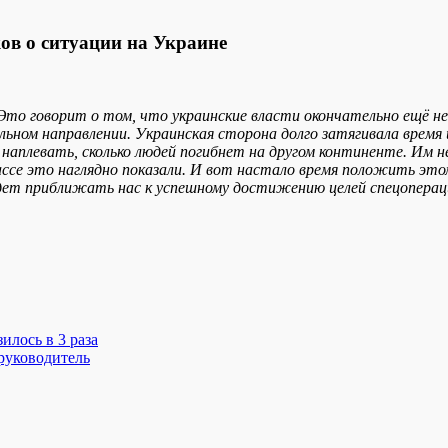
в о ситуации на Украине
 Это говорит о том, что украинские власти окончательно
ещё н
ьном направлении. Украинская сторона долго затягивала время 
 наплевать, сколько людей погибнет на другом континенте. Им н
ссе это наглядно показали. И вот настало время положить это
удет приближать нас к успешному достижению целей спецоперац
илось в 3 раза
руководитель