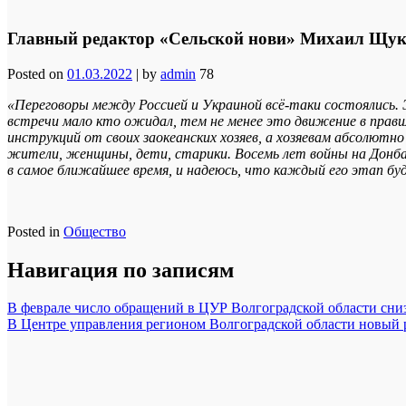
Главный редактор «Сельской нови» Михаил Щуко
Posted on
01.03.2022
|
by
admin
78
«Переговоры между Россией и Украиной всё-таки состоялись.
встречи мало кто ожидал, тем не менее это движение в правил
инструкций от своих заокеанских хозяев, а хозяевам абсолютно
жители, женщины, дети, старики. Восемь лет войны на Донба
в самое ближайшее время, и надеюсь, что каждый его этап б
Posted in
Общество
Навигация по записям
В феврале число обращений в ЦУР Волгоградской области сниз
В Центре управления регионом Волгоградской области новый 