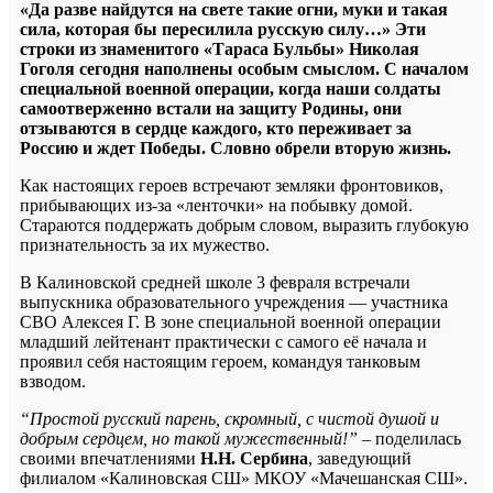
«Да разве найдутся на свете такие огни, муки и такая
сила, которая бы пересилила русскую силу…» Эти
строки из знаменитого «Тараса Бульбы» Николая
Гоголя сегодня наполнены особым смыслом. С началом
специальной военной операции, когда наши солдаты
самоотверженно встали на защиту Родины, они
отзываются в сердце каждого, кто переживает за
Россию и ждет Победы. Словно обрели вторую жизнь.
Как настоящих героев встречают земляки фронтовиков,
прибывающих из-за «ленточки» на побывку домой.
Стараются поддержать добрым словом, выразить глубокую
признательность за их мужество.
В Калиновской средней школе 3 февраля встречали
выпускника образовательного учреждения — участника
СВО Алексея Г. В зоне специальной военной операции
младший лейтенант практически с самого её начала и
проявил себя настоящим героем, командуя танковым
взводом.
“Простой русский парень, скромный, с чистой душой и
добрым сердцем, но такой мужественный!”
– поделилась
своими впечатлениями
Н.Н. Сербина
, заведующий
филиалом «Калиновская СШ» МКОУ «Мачешанская СШ».