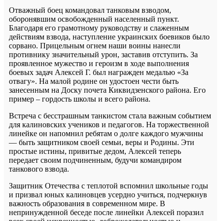
Отважный боец командовал танковым взводом,
оборонявшим освобожденный населенный пункт.
Благодаря его грамотному руководству и слаженным
действиям взвода, наступление украинских боевиков было
сорвано. Прицельным огнем наши воины нанесли
противнику значительный урон, заставив отступить. За
проявленное мужество и героизм в ходе выполнения
боевых задач Алексей Г. был награжден медалью «За
отвагу». На малой родине он удостоен чести быть
занесенным на Доску почета Киквидзенского района. Его
пример – гордость школы и всего района.
Встреча с бесстрашным танкистом стала важным событием
для калиновских учеников и педагогов. На торжественной
линейке он напомнил ребятам о долге каждого мужчины
— быть защитником своей семьи, веры и Родины. Эти
простые истины, привитые дедом, Алексей теперь
передает своим подчиненным, будучи командиром
танкового взвода.
Защитник Отечества с теплотой вспомнил школьные годы
и призвал юных калиновцев усердно учиться, подчеркнув
важность образования в современном мире. В
непринужденной беседе после линейки Алексей поразил