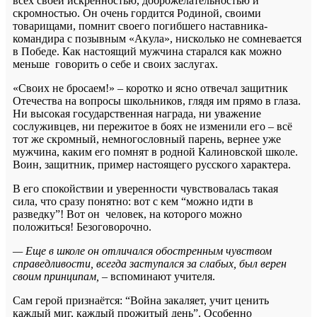
всех своей искренностью, доброжелательностью и
скромностью. Он очень гордится Родиной, своими
товарищами, помнит своего погибшего наставника-
командира с позывным «Акула», нисколько не сомневается
в Победе. Как настоящий мужчина старался как можно
меньше говорить о себе и своих заслугах.
«Своих не бросаем!» – коротко и ясно отвечал защитник
Отечества на вопросы школьников, глядя им прямо в глаза.
Ни высокая государственная награда, ни уважение
сослуживцев, ни пережитое в боях не изменили его – всё
тот же скромный, немногословный парень, вернее уже
мужчина, каким его помнят в родной Калиновской школе.
Воин, защитник, пример настоящего русского характера.
В его спокойствии и уверенности чувствовалась такая
сила, что сразу понятно: вот с кем “можно идти в
разведку”! Вот он человек, на которого можно
положиться! Безоговорочно.
— Еще в школе он отличался обостренным чувством
справедливости, всегда заступался за слабых, был верен
своим принципам,
– вспоминают учителя.
Сам герой признаётся: “Война закаляет, учит ценить
каждый миг, каждый прожитый день”. Особенно