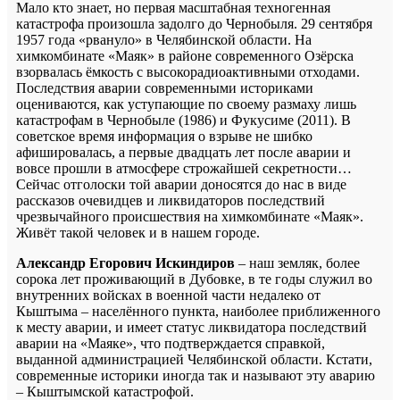
Мало кто знает, но первая масштабная техногенная
катастрофа произошла задолго до Чернобыля.
29 сентября
1957 года «рвануло» в Челябинской области. На
химкомбинате «Маяк» в районе современного Озёрска
взорвалась ёмкость с высокорадиоактивными отходами.
Последствия аварии современными историками
оцениваются, как уступающие по своему размаху лишь
катастрофам в Чернобыле (1986) и Фукусиме (2011). В
советское время информация о взрыве не шибко
афишировалась, а первые двадцать лет после аварии и
вовсе прошли в атмосфере строжайшей секретности…
Сейчас отголоски той аварии доносятся до нас в виде
рассказов очевидцев и ликвидаторов последствий
чрезвычайного происшествия на химкомбинате «Маяк».
Живёт такой человек и в нашем городе.
Александр Егорович Искиндиров
– наш земляк, более
сорока лет проживающий в Дубовке, в те годы служил во
внутренних войсках в военной части недалеко от
Кыштыма – населённого пункта, наиболее приближенного
к месту аварии, и имеет статус ликвидатора последствий
аварии на «Маяке», что подтверждается справкой,
выданной администрацией Челябинской области. Кстати,
современные историки иногда так и называют эту аварию
– Кыштымской катастрофой.