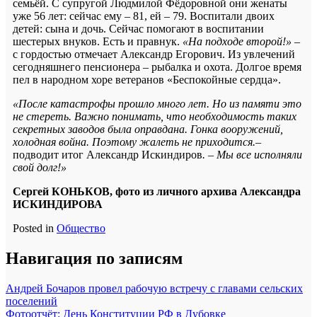
семьёй. С супругой Людмилой Фёдоровной они женаты
уже 56 лет: сейчас ему – 81, ей – 79. Воспитали двоих
детей: сына и дочь. Сейчас помогают в воспитании
шестерых внуков. Есть и правнук.
«На подходе второй!»
–
с гордостью отмечает Александр Егорович. Из увлечений
сегодняшнего пенсионера – рыбалка и охота. Долгое время
пел в народном хоре ветеранов «Беспокойные сердца».
«После катастрофы прошло много лет. Но из памяти это
не стереть. Важно понимать, что необходимость таких
секретных заводов была оправдана. Гонка вооружений,
холодная война. Поэтому жалеть не приходится.
–
подводит итог Александр Искиндиров
. – Мы все исполняли
свой долг!»
Сергей КОНЬКОВ, фото из личного архива Александра
ИСКИНДИРОВА
Posted in
Общество
Навигация по записям
Андрей Бочаров провел рабочую встречу с главами сельских
поселений
Фотоотчёт: День Конституции РФ в Дубовке