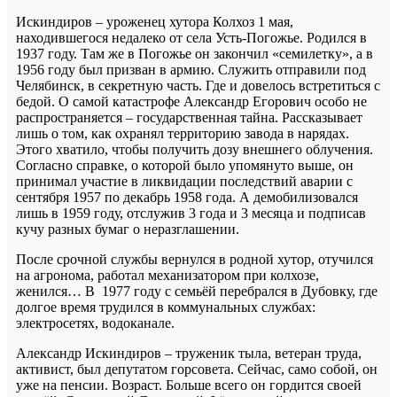
Искиндиров – уроженец хутора Колхоз 1 мая,
находившегося недалеко от села Усть-Погожье. Родился в
1937 году. Там же в Погожье он закончил «семилетку», а в
1956 году был призван в армию. Служить отправили под
Челябинск, в секретную часть. Где и довелось встретиться с
бедой. О самой катастрофе Александр Егорович особо не
распространяется – государственная тайна. Рассказывает
лишь о том, как охранял территорию завода в нарядах.
Этого хватило, чтобы получить дозу внешнего облучения.
Согласно справке, о которой было упомянуто выше, он
принимал участие в ликвидации последствий аварии с
сентября 1957 по декабрь 1958 года. А демобилизовался
лишь в 1959 году, отслужив 3 года и 3 месяца и подписав
кучу разных бумаг о неразглашении.
После срочной службы вернулся в родной хутор, отучился
на агронома, работал механизатором при колхозе,
женился… В 1977 году с семьёй перебрался в Дубовку, где
долгое время трудился в коммунальных службах:
электросетях, водоканале.
Александр Искиндиров – труженик тыла, ветеран труда,
активист, был депутатом горсовета. Сейчас, само собой, он
уже на пенсии. Возраст. Больше всего он гордится своей