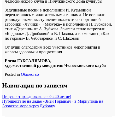
Челюскинского клуба и Пичужинского дома культуры.
Задушевные песни в исполнении И. Кузьминой
переплетались с зажигательными танцами. Не оставили
равнодушными выступление коллектива спортивной
аэробики «Лучики», «Мазурка» в исполнении П. Зубковой,
стих «Деревня» от А. Зубкова. Зрители тепло встретили
«Кадриль» Д. Дробковой и В. Шахова, а также танец «Как
по горкам» В. Чеботарëвой и С. Шаховой.
От души благодарим всех участников мероприятия и
желаем здоровья и процветания.
Елена ГАБСАЛЯМОВА,
художественный руководитель Челюскинского клуба
Posted in
Общество
Навигация по записям
Пичуга отпраздновала своё 240-летие!
Путешествие на ладье «Змей Горыныч» в Мариуполь на
Азовское море через Дубовку