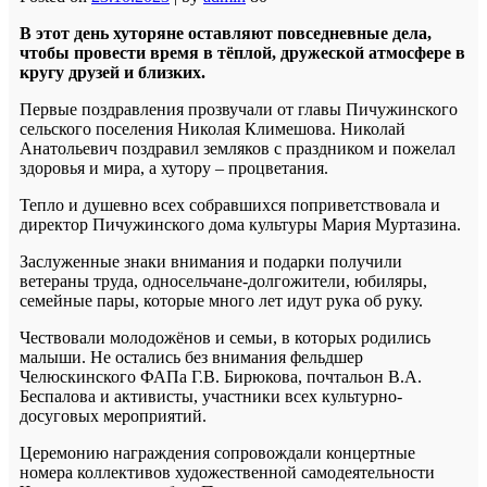
В этот день хуторяне оставляют повседневные дела,
чтобы провести время в тёплой, дружеской атмосфере в
кругу друзей и близких.
Первые поздравления прозвучали от главы Пичужинского
сельского поселения Николая Климешова. Николай
Анатольевич поздравил земляков с праздником и пожелал
здоровья и мира, а хутору – процветания.
Тепло и душевно всех собравшихся поприветствовала и
директор Пичужинского дома культуры Мария Муртазина.
Заслуженные знаки внимания и подарки получили
ветераны труда, односельчане-долгожители, юбиляры,
семейные пары, которые много лет идут рука об руку.
Чествовали молодожёнов и семьи, в которых родились
малыши. Не остались без внимания фельдшер
Челюскинского ФАПа Г.В. Бирюкова, почтальон В.А.
Беспалова и активисты, участники всех культурно-
досуговых мероприятий.
Церемонию награждения сопровождали концертные
номера коллективов художественной самодеятельности