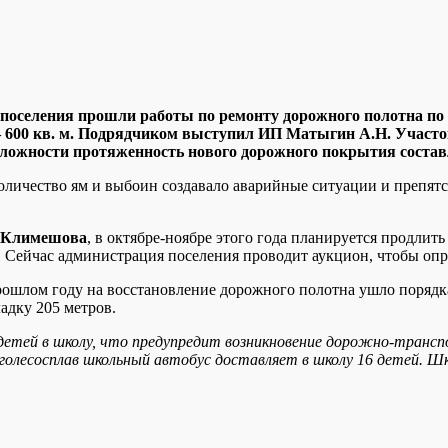
поселения прошли работы по ремонту дорожного полотна по 
– 600 кв. м. Подрядчиком выступил ИП Матыгин А.Н. Участок
 сложности протяженность нового дорожного покрытия состав
оличество ям и выбоин создавало аварийные ситуации и препятс
 Климешова
, в октябре-ноябре этого года планируется продлить
. Сейчас администрация поселения проводит аукцион, чтобы оп
рошлом году на восстановление дорожного полотна ушло порядка 
адку 205 метров.
 детей в школу, что предупредит возникновение дорожно-тран
голесосплав школьный автобус доставляет в школу 16 детей. Шк