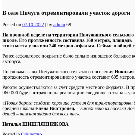
В селе Пичуга отремонтировали участок дороги
Posted on
07.10.2022
|
by
admin
68
На прошлой неделе на территории Пичужинского сельского 
школе. Его протяженность составила 160 метров, площадь 
этого места уложили 240 метров асфальта. Сейчас в общей
Ранее асфальтовое покрытие было сильно изношено: большое к
автобуса.
По словам главы Пичужинского сельского поселения
Николая
протяжность отремонтированного участка составит 605 метров
Работы осуществляются за счет средств местного бюджета. В п
960 000 будет потрачено на реализацию следующего этапа – укл
«Новая дорога создаст хорошие условия для транспортировки
средней школы
Елена Выстропец.
–
Ежедневно из поселка Вол
детей – важная задача для всех нас».
Наталья ШИШЛЯННИКОВА
Posted in
Общество