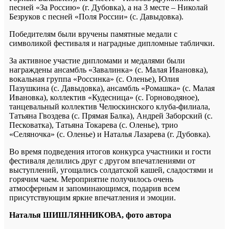
песней «За Россию» (г. Дубовка), а на 3 месте – Николай
Безруков с песней «Поля России» (с. Давыдовка).
Победителям были вручены памятные медали с
символикой фестиваля и наградные дипломные таблички.
За активное участие дипломами и медалями были
награждены ансамбль «Завалинка» (с. Малая Ивановка),
вокальная группа «Россинка» (с. Оленье), Юлия
Пазушкина (с. Давыдовка), ансамбль «Ромашка» (с. Малая
Ивановка), коллектив «Кудесница» (с. Горноводяное),
танцевальный коллектив Челюскинского клуба-филиала,
Татьяна Гвоздева (с. Прямая Балка), Андрей Заборский (с.
Песковатка), Татьяна Токарева (с. Оленье), трио
«Селяночка» (с. Оленье) и Наталья Лазарева (г. Дубовка).
Во время подведения итогов конкурса участники и гости
фестиваля делились друг с другом впечатлениями от
выступлений, угощались солдатской кашей, сладостями и
горячим чаем. Мероприятие получилось очень
атмосферным и запоминающимся, подарив всем
присутствующим яркие впечатления и эмоции.
Наталья ШИШЛЯННИКОВА, фото автора