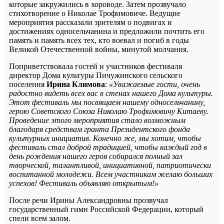
которые закружились в хороводе. Затем прозвучало
стихотворение о Николае Трофимовиче. Ведущие
мероприятия рассказали зрителям о подвигах и
достижениях односельчанина и предложили почтить его
память и память всех тех, кто воевал и погиб в годы
Великой Отечественной войны, минутой молчания.
Поприветствовала гостей и участников фестиваля
директор Дома культуры Пичужинского сельского
поселения
Ирина Климова
:
«Уважаемые гости, очень
радостно видеть всех вас в стенах нашего Дома культуры.
Этот фестиваль мы посвящаем нашему односельчанину,
герою Советского Союза Николаю Трофимовичу Китаеву.
Проведение этого мероприятия стало возможным
благодаря средствам гранта Президентского фонда
культурных инициатив. Конечно же, мы хотим, чтобы
фестиваль стал доброй традицией, чтобы каждый год в
день рождения нашего героя собирался полный зал
творческой, талантливой, инициативной, патриотически
воспитанной молодежи. Всем участникам желаю больших
успехов! Фестиваль объявляю открытым!»
После речи Ирины Александровны прозвучал
государственный гимн Российской Федерации, который
спели всем залом.