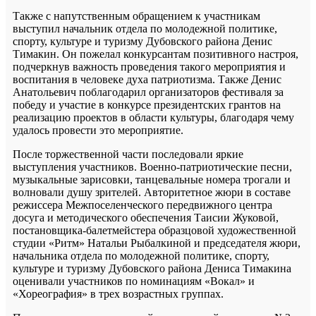
Также с напутственным обращением к участникам
выступил начальник отдела по молодежной политике,
спорту, культуре и туризму Дубовского района Денис
Тимакин. Он пожелал конкурсантам позитивного настроя,
подчеркнув важность проведения такого мероприятия и
воспитания в человеке духа патриотизма. Также Денис
Анатольевич поблагодарил организаторов фестиваля за
победу и участие в конкурсе президентских грантов на
реализацию проектов в области культуры, благодаря чему
удалось провести это мероприятие.
После торжественной части последовали яркие
выступления участников. Военно-патриотические песни,
музыкальные зарисовки, танцевальные номера трогали и
волновали душу зрителей. Авторитетное жюри в составе
режиссера Межпоселенческого передвижного центра
досуга и методического обеспечения Таисии Жуковой,
постановщика-балетмейстера образцовой художественной
студии «Ритм» Натальи Рыбалкиной и председателя жюри,
начальника отдела по молодежной политике, спорту,
культуре и туризму Дубовского района Дениса Тимакина
оценивали участников по номинациям «Вокал» и
«Хореография» в трех возрастных группах.