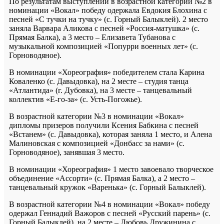
По результатам выступлений в возрастной категории №2 в
номинации «Вокал» победу одержала Евдокия Блохина с
песней «С тучки на тучку» (с. Горный Балыклей). 2 место
заняла Варвара Аликова с песней «Россия-матушка» (с.
Прямая Балка), а 3 место – Елизавета Тубанова с
музыкальной композицией «Попурри военных лет» (с.
Горноводяное).
В номинации «Хореография» победителем стала Карина
Коваленко (с. Давыдовка), на 2 месте – студия танца
«Атлантида» (г. Дубовка), на 3 месте – танцевальный
коллектив «Е-го-за» (с. Усть-Погожье).
В возрастной категории №3 в номинации «Вокал»
дипломы призеров получили Ксения Бабкина с песней
«Встанем» (с. Давыдовка), которая заняла 1 место, и Алена
Малиновская с композицией «Донбасс за нами» (с.
Горноводяное), занявшая 3 место.
В номинации «Хореография» 1 место завоевало творческое
объединение «Ассорти» (с. Прямая Балка), а 2 место –
танцевальный кружок «Варенька» (с. Горный Балыклей).
В возрастной категории №4 в номинации «Вокал» победу
одержал Геннадий Важоров с песней «Русский парень» (с.
Горный Балыклей), на 2 месте – Любовь Дружинина с