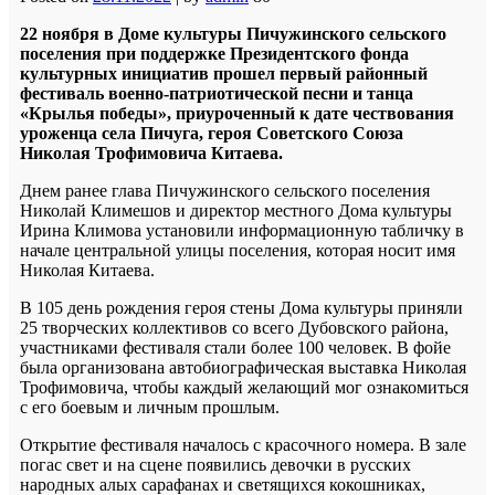
22 ноября в Доме культуры Пичужинского сельского
поселения при поддержке Президентского фонда
культурных инициатив прошел первый районный
фестиваль военно-патриотической песни и танца
«Крылья победы», приуроченный к дате чествования
уроженца села Пичуга, героя Советского Союза
Николая Трофимовича Китаева.
Днем ранее глава Пичужинского сельского поселения
Николай Климешов и директор местного Дома культуры
Ирина Климова установили информационную табличку в
начале центральной улицы поселения, которая носит имя
Николая Китаева.
В 105 день рождения героя стены Дома культуры приняли
25 творческих коллективов со всего Дубовского района,
участниками фестиваля стали более 100 человек. В фойе
была организована автобиографическая выставка Николая
Трофимовича, чтобы каждый желающий мог ознакомиться
с его боевым и личным прошлым.
Открытие фестиваля началось с красочного номера. В зале
погас свет и на сцене появились девочки в русских
народных алых сарафанах и светящихся кокошниках,