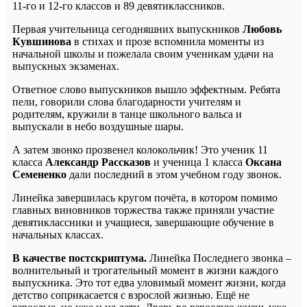
11-го и 12-го классов и 89 девятиклассников.
Первая учительница сегодняшних выпускников
Любовь
Кувшинова
в стихах и прозе вспомнила моменты из
начальной школы и пожелала своим ученикам удачи на
выпускных экзаменах.
Ответное слово выпускников вышло эффектным. Ребята
пели, говорили слова благодарности учителям и
родителям, кружили в танце школьного вальса и
выпускали в небо воздушные шары.
А затем звонко прозвенел колокольчик! Это ученик 11
класса
Александр Рассказов
и ученица 1 класса
Оксана
Семененко
дали последний в этом учебном году звонок.
Линейка завершилась кругом почёта, в котором помимо
главных виновников торжества также приняли участие
девятиклассники и учащиеся, завершающие обучение в
начальных классах.
В качестве постскриптума.
Линейка Последнего звонка –
волнительный и трогательный момент в жизни каждого
выпускника. Это тот едва уловимый момент жизни, когда
детство соприкасается с взрослой жизнью. Ещё не