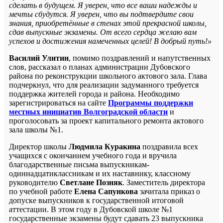
сделать в будущем. Я уверен, что все ваши надежды и
мечты сбудутся. Я уверен, что вы подтвердите свои
знания, приобретённые в стенах этой прекрасной школы,
сдав выпускные экзамены. От всего сердца желаю вам
успехов и достижения намеченных целей! В добрый путь!»
Василий Улитин
, помимо поздравлений и напутственных
слов, рассказал о планах администрации Дубовского
района по реконструкции школьного актового зала. Глава
подчеркнул, что для реализации задуманного требуется
поддержка жителей города и района. Необходимо
зарегистрироваться на сайте
Программы поддержки
местных инициатив Волгоградской области
и
проголосовать за проект капитального ремонта актового
зала школы №1.
Директор школы
Людмила Куракина
поздравила всех
учащихся с окончанием учебного года и вручила
благодарственные письма выпускникам-
одиннадцатиклассникам и их наставнику, классному
руководителю
Светлане Позняк
. Заместитель директора
по учебной работе
Елена Сапункова
зачитала приказ о
допуске выпускников к государственной итоговой
аттестации. В этом году в Дубовской школе №1
государственные экзамены будут сдавать 23 выпускника