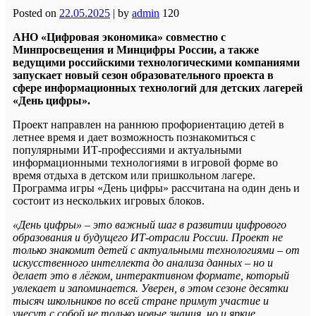
Posted on
22.05.2025
|
by
admin
120
АНО «Цифровая экономика» совместно с
Минпросвещения и Минцифры России, а также
ведущими российскими технологическими компаниями
запускает новый сезон образовательного проекта в
сфере информационных технологий для детских лагерей
«День цифры».
Проект направлен на раннюю профориентацию детей в
летнее время и дает возможность познакомиться с
популярными ИТ-профессиями и актуальными
информационными технологиями в игровой форме во
время отдыха в детском или пришкольном лагере.
Программа игры «День цифры» рассчитана на один день и
состоит из нескольких игровых блоков.
«День цифры» – это важный шаг в развитии цифрового
образования и будущего ИТ-отрасли России. Проект не
только знакомит детей с актуальными технологиями – от
искусственного интеллекта до анализа данных – но и
делает это в лёгком, интерактивном формате, который
увлекает и запоминается. Уверен, в этом сезоне десятки
тысяч школьников по всей стране примут участие и
унесут с собой не только новые знания, но и яркие