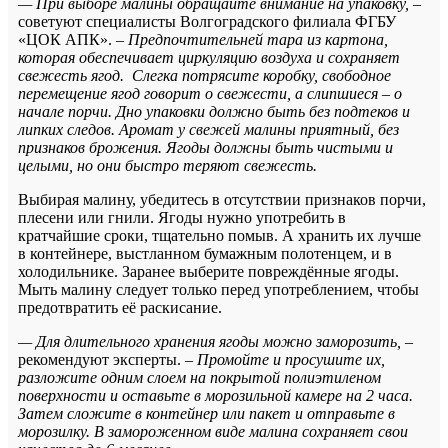
— При выборе малины обращайте внимание на упаковку,
–
советуют специалисты Волгоградского филиала ФГБУ
«ЦОК АПК».
– Предпочтительней тара из картона,
которая обеспечивает циркуляцию воздуха и сохраняет
свежесть ягод. Слегка потрясите коробку, свободное
перемещение ягод говорит о свежести, а слипшиеся – о
начале порчи. Дно упаковки должно быть без подтеков и
липких следов. Аромат у свежей малины приятный, без
признаков брожения. Ягоды должны быть чистыми и
целыми, но они быстро теряют свежесть.
Выбирая малину, убедитесь в отсутствии признаков порчи,
плесени или гнили. Ягоды нужно употребить в
кратчайшие сроки, тщательно помыв. А хранить их лучше
в контейнере, выстланном бумажным полотенцем, и в
холодильнике. Заранее выберите повреждённые ягоды.
Мыть малину следует только перед употреблением, чтобы
предотвратить её раскисание.
— Для длительного хранения ягоды можно заморозить,
–
рекомендуют эксперты.
– Промойте и просушите их,
разложите одним слоем на покрытой полиэтиленом
поверхности и оставьте в морозильной камере на 2 часа.
Затем сложите в контейнер или пакет и отправьте в
морозилку. В замороженном виде малина сохраняет свои