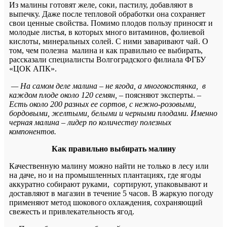
Из малины готовят желе, соки, пастилу, добавляют в
выпечку. Даже после тепловой обработки она сохраняет
свои ценные свойства. Помимо плодов пользу приносят и
молодые листья, в которых много витаминов, фолиевой
кислоты, минеральных солей. С ними заваривают чай. О
том, чем полезна малина и как правильно ее выбирать,
рассказали специалисты Волгоградского филиала ФГБУ
«ЦОК АПК».
— На самом деле малина – не ягода, а многокостянка, в
каждом плоде около 120 семян,
– поясняют эксперты.
–
Есть около 200 разных ее сортов, с нежно-розовыми,
бордовыми, желтыми, белыми и черными плодами. Именно
черная малина – лидер по количеству полезных
компонентов.
Как правильно выбирать малину
Качественную малину можно найти не только в лесу или
на даче, но и на промышленных плантациях, где ягоды
аккуратно собирают руками, сортируют, упаковывают и
доставляют в магазин в течение 5 часов. В жаркую погоду
применяют метод шокового охлаждения, сохраняющий
свежесть и привлекательность ягод.