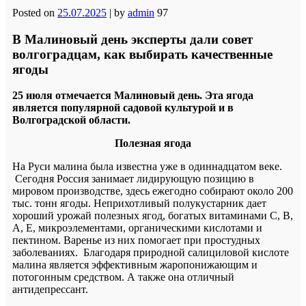
Posted on
25.07.2025
|
by
admin
97
В Малиновый день эксперты дали совет
волгоградцам, как выбирать качественные
ягоды
25 июля отмечается Малиновый день. Эта ягода
является популярной садовой культурой и в
Волгоградской области.
Полезная ягода
На Руси малина была известна уже в одиннадцатом веке.
Сегодня Россия занимает лидирующую позицию в
мировом производстве, здесь ежегодно собирают около 200
тыс. тонн ягоды. Неприхотливый полукустарник дает
хороший урожай полезных ягод, богатых витаминами C, B,
A, E, микроэлементами, органическими кислотами и
пектином. Варенье из них помогает при простудных
заболеваниях.
Благодаря природной салициловой кислоте
малина является эффективным жаропонижающим и
потогонным средством. А также она отличный
антидепрессант.