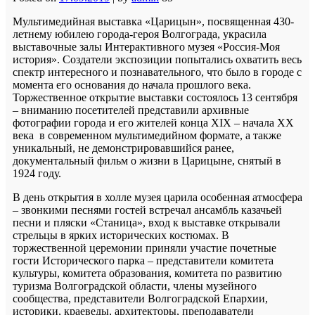
Мультимедийная выставка «Царицын», посвященная 430-
летнему юбилею города-героя Волгограда, украсила
выставочные залы Интерактивного музея «Россия-Моя
история». Создатели экспозиции попытались охватить весь
спектр интересного и познавательного, что было в городе с
момента его основания до начала прошлого века.
Торжественное открытие выставки состоялось 13 сентября
– вниманию посетителей представили архивные
фотографии города и его жителей конца XIX – начала XX
века в современном мультимедийном формате, а также
уникальный, не демонстрировавшийся ранее,
документальный фильм о жизни в Царицыне, снятый в
1924 году.
В день открытия в холле музея царила особенная атмосфера
– звонкими песнями гостей встречал ансамбль казачьей
песни и пляски «Станица», вход к выставке открывали
стрельцы в ярких исторических костюмах. В
торжественной церемонии приняли участие почетные
гости Исторического парка – представители комитета
культуры, комитета образования, комитета по развитию
туризма Волгоградской области, члены музейного
сообщества, представители Волгоградской Епархии,
историки, краеведы, архитекторы, преподаватели