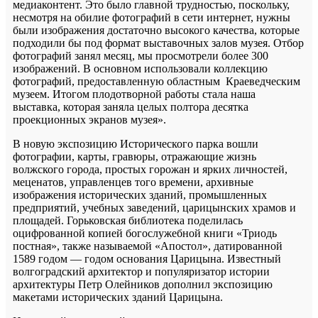
медиаконтент. Это было главной трудностью, поскольку,
несмотря на обилие фотографий в сети интернет, нужны
были изображения достаточно высокого качества, которые
подходили бы под формат выставочных залов музея. Отбор
фотографий занял месяц, мы просмотрели более 300
изображений. В основном использовали коллекцию
фотографий, предоставленную областным Краеведческим
музеем. Итогом плодотворной работы стала наша
выставка, которая заняла целых полтора десятка
проекционных экранов музея».
В новую экспозицию Исторического парка вошли
фотографии, карты, гравюры, отражающие жизнь
волжского города, простых горожан и ярких личностей,
меценатов, управленцев того времени, архивные
изображения исторических зданий, промышленных
предприятий, учебных заведений, царицынских храмов и
площадей. Горьковская библиотека поделилась
оцифрованной копией богослужебной книги «Триодь
постная», также называемой «Апостол», датированной
1589 годом — годом основания Царицына. Известный
волгоградский архитектор и популяризатор истории
архитектуры Петр Олейников дополнил экспозицию
макетами исторических зданий Царицына.