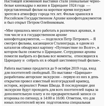
Настоящей изюминкой выставки стали уникальные черно-
белые кинокадры о жизни в Царицыне 1924 года —
представленный фильм на короткое время погружает
зрителя в атмосферу города тех лет. Фильм хранился в
Российском Государственном Архиве кинофотодокументов
и был открыт Петром Олейниковым.
«Мне пришлось много работать в различных архивах, в
том числе и в государственном архиве
кинофотодокументов, — поделился Петр Петрович. – Я
смотрел фильмы, касающиеся Сталинграда, в одном из
каталогов обнаружил картину «Путешествие по Волге», в
котором были сюжеты о Царицыне. Сотрудники архива
помогли выбрать из фильма все моменты, относящиеся к
Царицыну и собрать их в общий шестиминутный фильм».
Работа выставки продлится до 9 октября 2019 года, вход
для посетителей свободный. По выставке «Царицын»
разработаны авторские экскурсии – первую из них в день
открытия провел известный волгоградский краевед,
историк, журналист Роман Шкода. В последующие дни
экскурсии будут проходить для всех посетителей парка за
дополнительную плату и по предварительной записи со
вторника по пятницу, в 14:00 и 16:00. Отметим, что для
юных посетителей музея подготовлена специальная